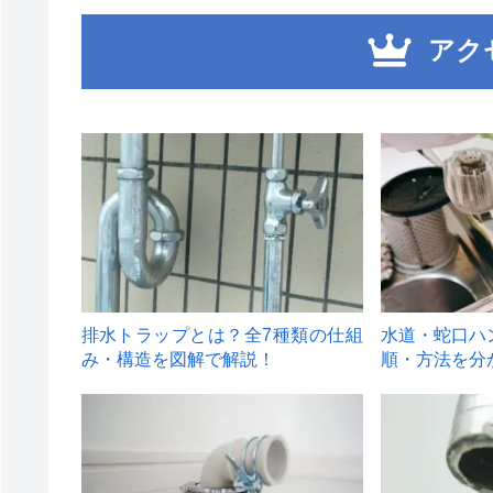
アク
1
2
排水トラップとは？全7種類の仕組
水道・蛇口ハ
み・構造を図解で解説！
順・方法を分
4
5