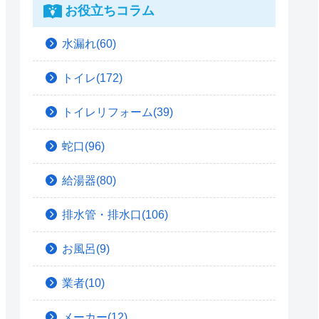
お役立ちコラム
水漏れ(60)
トイレ(172)
トイレリフォーム(39)
蛇口(96)
給湯器(80)
排水管・排水口(106)
お風呂(9)
業者(10)
メーカー(12)