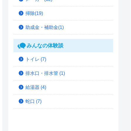
掃除(19)
助成金・補助金(1)
みんなの体験談
トイレ
(7)
排水口・排水管
(1)
給湯器
(4)
蛇口
(7)