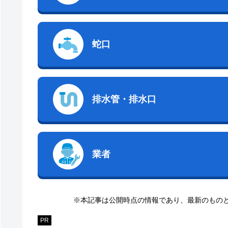
蛇口
排水管・排水口
業者
※本記事は公開時点の情報であり、最新のもの
PR