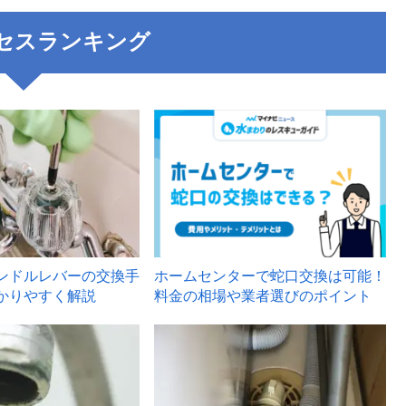
セスランキング
3
ンドルレバーの交換手
ホームセンターで蛇口交換は可能！
かりやすく解説
料金の相場や業者選びのポイント
6