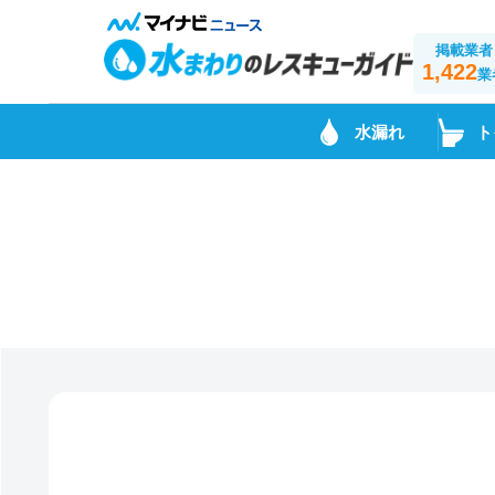
掲載業者
1,422
業
水漏れ
ト