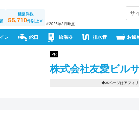
相談件数
55,710
者
件以上
※
※2026年8月時点
イレ
蛇口
給湯器
排水管
お風
PR
株式会社友愛ビルサ
◆本ページはアフィリ