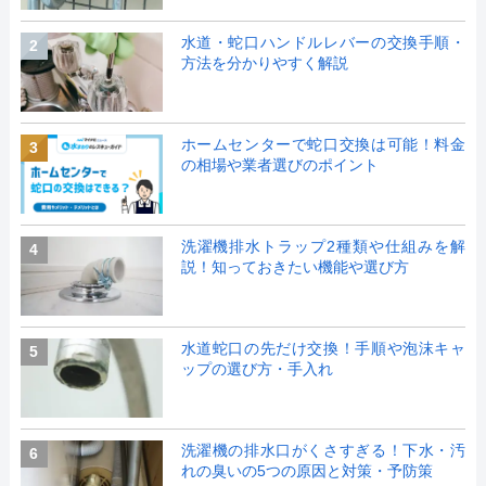
水道・蛇口ハンドルレバーの交換手順・
2
方法を分かりやすく解説
ホームセンターで蛇口交換は可能！料金
3
の相場や業者選びのポイント
洗濯機排水トラップ2種類や仕組みを解
4
説！知っておきたい機能や選び方
水道蛇口の先だけ交換！手順や泡沫キャ
5
ップの選び方・手入れ
洗濯機の排水口がくさすぎる！下水・汚
6
れの臭いの5つの原因と対策・予防策