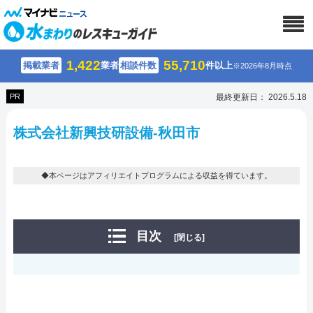
1,422
55,710
掲載業者
業者
相談件数
件以上
※2026年8月時点
PR
最終更新日： 2026.5.18
株式会社新興技研設備-秋田市
◆本ページはアフィリエイトプログラムによる収益を得ています。
目次
[閉じる]