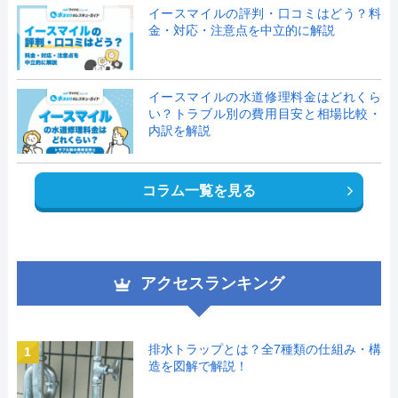
イースマイルの評判・口コミはどう？料
金・対応・注意点を中立的に解説
イースマイルの水道修理料金はどれくら
い？トラブル別の費用目安と相場比較・
内訳を解説
コラム一覧を見る
アクセスランキング
排水トラップとは？全7種類の仕組み・構
1
造を図解で解説！