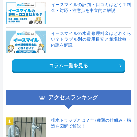
イースマイルの評判・口コミはどう？料
金・対応・注意点を中立的に解説
イースマイルの水道修理料金はどれくら
い？トラブル別の費用目安と相場比較・
内訳を解説
コラム一覧を見る
アクセスランキング
排水トラップとは？全7種類の仕組み・構
1
造を図解で解説！