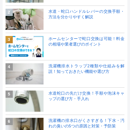
水道・蛇口ハンドルレバーの交換手順・
2
方法を分かりやすく解説
ホームセンターで蛇口交換は可能！料金
3
の相場や業者選びのポイント
洗濯機排水トラップ2種類や仕組みを解
4
説！知っておきたい機能や選び方
水道蛇口の先だけ交換！手順や泡沫キャ
5
ップの選び方・手入れ
洗濯機の排水口がくさすぎる！下水・汚
6
れの臭いの5つの原因と対策・予防策