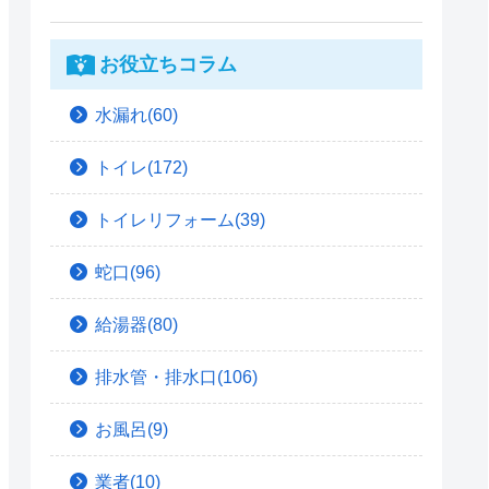
お役立ちコラム
水漏れ(60)
トイレ(172)
トイレリフォーム(39)
蛇口(96)
給湯器(80)
排水管・排水口(106)
お風呂(9)
業者(10)