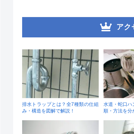
アク
1
2
排水トラップとは？全7種類の仕組
水道・蛇口ハ
み・構造を図解で解説！
順・方法を分
4
5