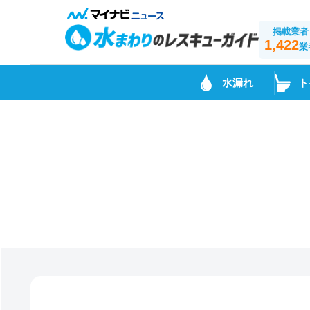
掲載業者
1,422
業
水漏れ
ト