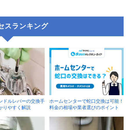
セスランキング
3
ンドルレバーの交換手
ホームセンターで蛇口交換は可能！
かりやすく解説
料金の相場や業者選びのポイント
6