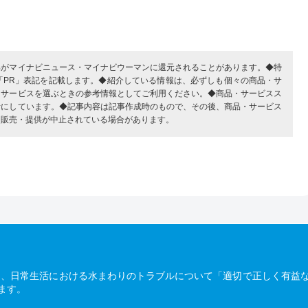
部がマイナビニュース・マイナビウーマンに還元されることがあります。◆特
「PR」表記を記載します。◆紹介している情報は、必ずしも個々の商品・サ
・サービスを選ぶときの参考情報としてご利用ください。◆商品・サービスス
考にしています。◆記事内容は記事作成時のもので、その後、商品・サービス
、販売・提供が中止されている場合があります。
は、日常生活における水まわりのトラブルについて「適切で正しく有益
ます。