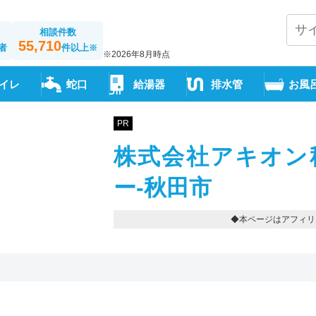
相談件数
55,710
者
件以上
※
※2026年8月時点
イレ
蛇口
給湯器
排水管
お風
PR
株式会社アキオン
ー-秋田市
◆本ページはアフィリ