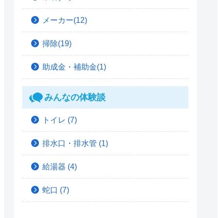
メーカー(12)
掃除(19)
助成金・補助金(1)
みんなの体験談
トイレ
(7)
排水口・排水管
(1)
給湯器
(4)
蛇口
(7)