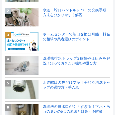
水道・蛇口ハンドルレバーの交換手順・
2
方法を分かりやすく解説
ホームセンターで蛇口交換は可能！料金
3
の相場や業者選びのポイント
洗濯機排水トラップ2種類や仕組みを解
4
説！知っておきたい機能や選び方
水道蛇口の先だけ交換！手順や泡沫キャ
5
ップの選び方・手入れ
洗濯機の排水口がくさすぎる！下水・汚
6
れの臭いの5つの原因と対策・予防策