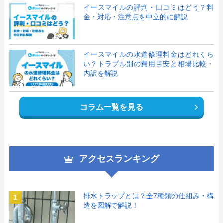
イースマイルの評判・口コミはどう？料
金・対応・注意点を中立的に解説
イースマイルの水道修理料金はどれくら
い？トラブル別の費用目安と相場比較・
内訳を解説
コラム一覧を見る
アクセスランキング
排水トラップとは？全7種類の仕組み・構
1
造を図解で解説！