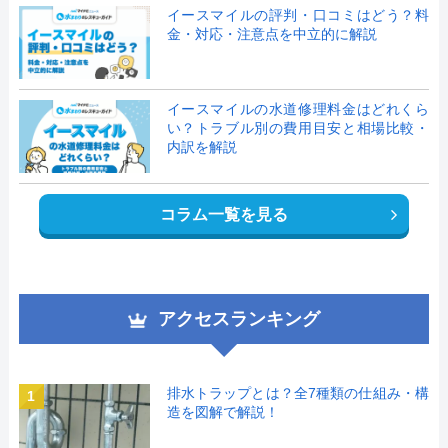
イースマイルの評判・口コミはどう？料
金・対応・注意点を中立的に解説
イースマイルの水道修理料金はどれくら
い？トラブル別の費用目安と相場比較・
内訳を解説
コラム一覧を見る
アクセスランキング
排水トラップとは？全7種類の仕組み・構
1
造を図解で解説！