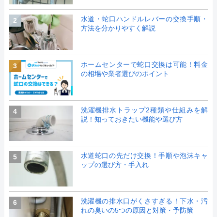
水道・蛇口ハンドルレバーの交換手順・
2
方法を分かりやすく解説
ホームセンターで蛇口交換は可能！料金
3
の相場や業者選びのポイント
洗濯機排水トラップ2種類や仕組みを解
4
説！知っておきたい機能や選び方
水道蛇口の先だけ交換！手順や泡沫キャ
5
ップの選び方・手入れ
洗濯機の排水口がくさすぎる！下水・汚
6
れの臭いの5つの原因と対策・予防策