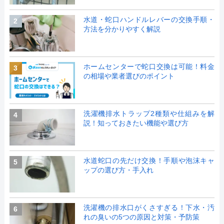
水道・蛇口ハンドルレバーの交換手順・
2
方法を分かりやすく解説
ホームセンターで蛇口交換は可能！料金
3
の相場や業者選びのポイント
洗濯機排水トラップ2種類や仕組みを解
4
説！知っておきたい機能や選び方
水道蛇口の先だけ交換！手順や泡沫キャ
5
ップの選び方・手入れ
洗濯機の排水口がくさすぎる！下水・汚
6
れの臭いの5つの原因と対策・予防策