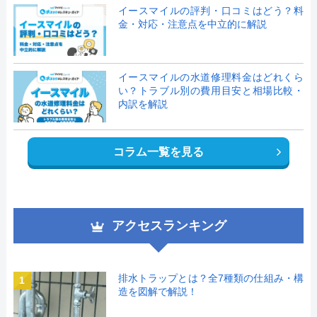
イースマイルの評判・口コミはどう？料
金・対応・注意点を中立的に解説
イースマイルの水道修理料金はどれくら
い？トラブル別の費用目安と相場比較・
内訳を解説
コラム一覧を見る
アクセスランキング
排水トラップとは？全7種類の仕組み・構
1
造を図解で解説！