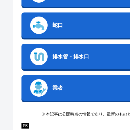
蛇口
排水管・排水口
業者
※本記事は公開時点の情報であり、最新のもの
PR