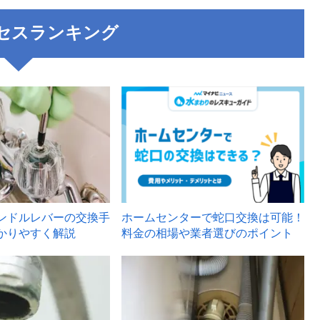
セスランキング
3
ンドルレバーの交換手
ホームセンターで蛇口交換は可能！
かりやすく解説
料金の相場や業者選びのポイント
6