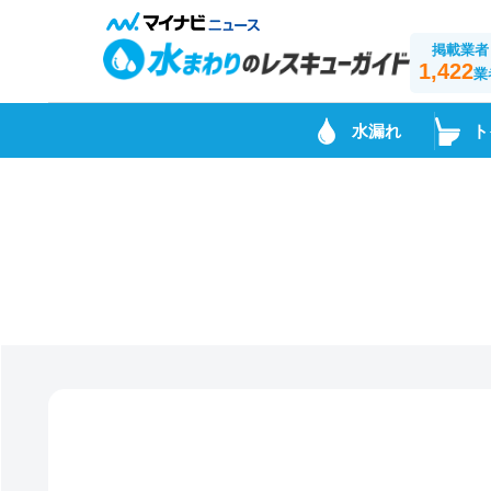
掲載業者
1,422
業
水漏れ
ト