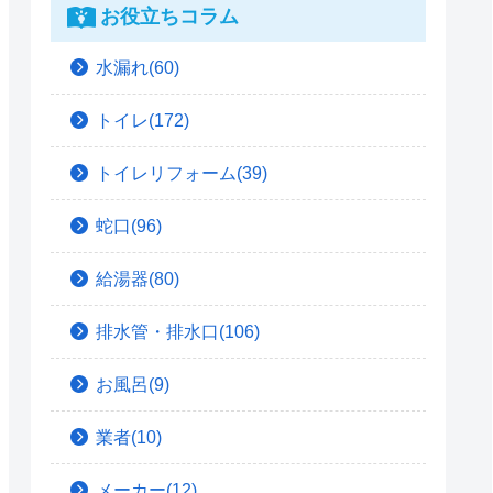
お役立ちコラム
水漏れ(60)
トイレ(172)
トイレリフォーム(39)
蛇口(96)
給湯器(80)
排水管・排水口(106)
お風呂(9)
業者(10)
メーカー(12)