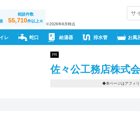
相談件数
55,710
者
件以上
※
※2026年8月時点
イレ
蛇口
給湯器
排水管
お風
PR
佐々公工務店株式会
◆本ページはアフィリ