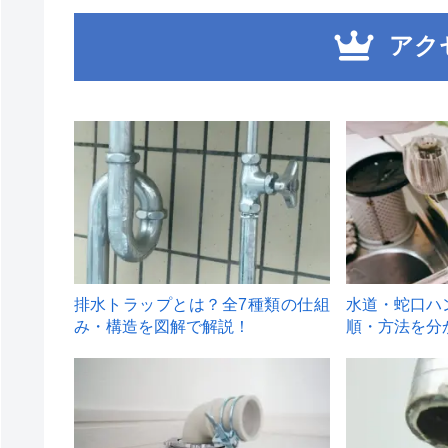
アク
1
2
排水トラップとは？全7種類の仕組
水道・蛇口ハ
み・構造を図解で解説！
順・方法を分
4
5