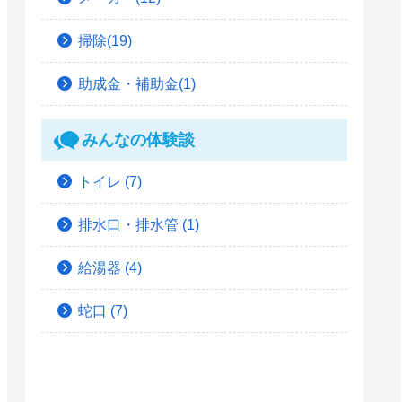
掃除(19)
助成金・補助金(1)
みんなの体験談
トイレ
(7)
排水口・排水管
(1)
給湯器
(4)
蛇口
(7)