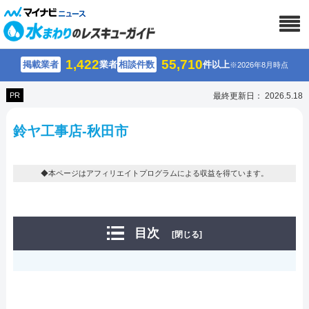
1,422
55,710
掲載業者
業者
相談件数
件以上
※2026年8月時点
PR
最終更新日： 2026.5.18
鈴ヤ工事店-秋田市
◆本ページはアフィリエイトプログラムによる収益を得ています。
目次
[閉じる]