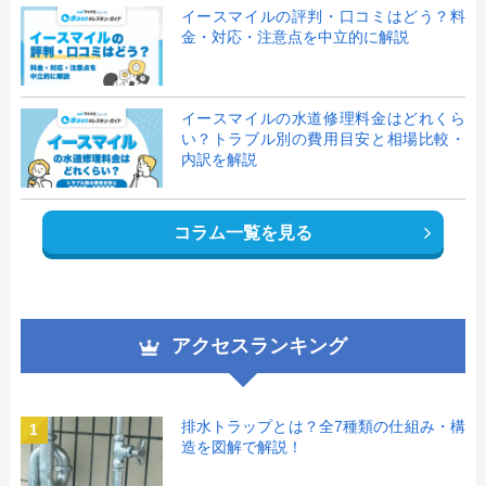
イースマイルの評判・口コミはどう？料
金・対応・注意点を中立的に解説
イースマイルの水道修理料金はどれくら
い？トラブル別の費用目安と相場比較・
内訳を解説
コラム一覧を見る
アクセスランキング
排水トラップとは？全7種類の仕組み・構
1
造を図解で解説！