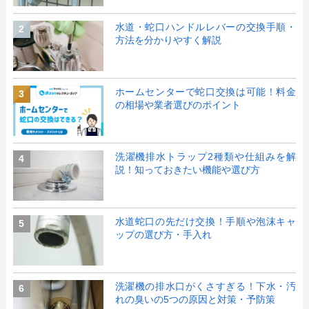
水道・蛇口ハンドルレバーの交換手順・
2
方法を分かりやすく解説
ホームセンターで蛇口交換は可能！料金
3
の相場や業者選びのポイント
洗濯機排水トラップ2種類や仕組みを解
4
説！知っておきたい機能や選び方
水道蛇口の先だけ交換！手順や泡沫キャ
5
ップの選び方・手入れ
洗濯機の排水口がくさすぎる！下水・汚
6
れの臭いの5つの原因と対策・予防策