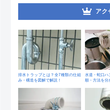
アク
1
2
排水トラップとは？全7種類の仕組
水道・蛇口ハ
み・構造を図解で解説！
順・方法を分
4
5