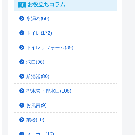
お役立ちコラム
水漏れ(60)
トイレ(172)
トイレリフォーム(39)
蛇口(96)
給湯器(80)
排水管・排水口(106)
お風呂(9)
業者(10)
メーカー(12)