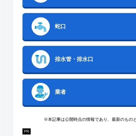
蛇口
排水管・排水口
業者
※本記事は公開時点の情報であり、最新のもの
PR