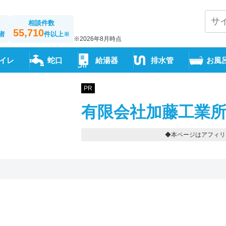
相談件数
55,710
者
件以上
※
※2026年8月時点
イレ
蛇口
給湯器
排水管
お風
PR
有限会社加藤工業所
◆本ページはアフィリ