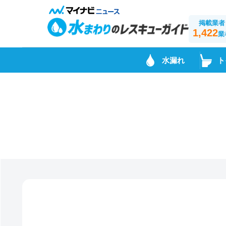
掲載業者
1,422
業
水漏れ
ト