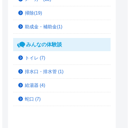
掃除(19)
助成金・補助金(1)
みんなの体験談
トイレ
(7)
排水口・排水管
(1)
給湯器
(4)
蛇口
(7)