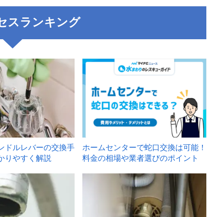
セスランキング
3
ンドルレバーの交換手
ホームセンターで蛇口交換は可能！
かりやすく解説
料金の相場や業者選びのポイント
6