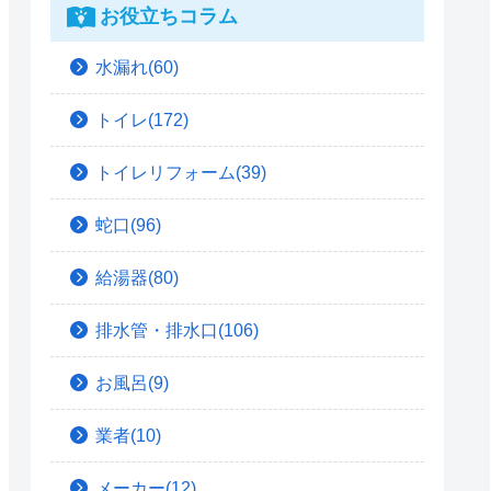
お役立ちコラム
水漏れ(60)
トイレ(172)
トイレリフォーム(39)
蛇口(96)
給湯器(80)
排水管・排水口(106)
お風呂(9)
業者(10)
メーカー(12)