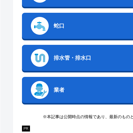
蛇口
排水管・排水口
業者
※本記事は公開時点の情報であり、最新のもの
PR