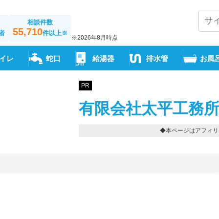
相談件数
55,710
者
件以上
※
※2026年8月時点
イレ
蛇口
給湯器
排水管
お風
PR
有限会社太平工務所
◆本ページはアフィリ