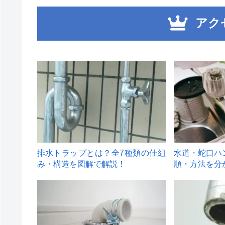
アク
1
2
排水トラップとは？全7種類の仕組
水道・蛇口ハ
み・構造を図解で解説！
順・方法を分
4
5