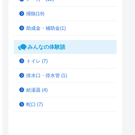
掃除(19)
助成金・補助金(1)
みんなの体験談
トイレ
(7)
排水口・排水管
(1)
給湯器
(4)
蛇口
(7)