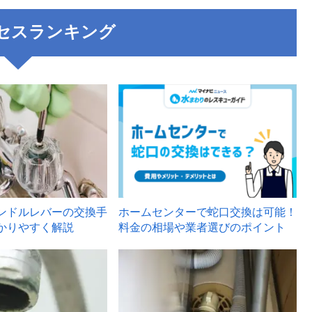
セスランキング
3
ンドルレバーの交換手
ホームセンターで蛇口交換は可能！
かりやすく解説
料金の相場や業者選びのポイント
6