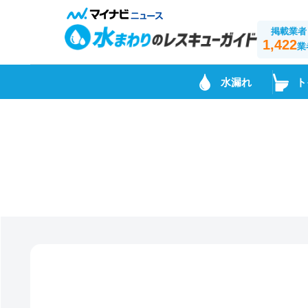
掲載業者
1,422
業
水漏れ
ト