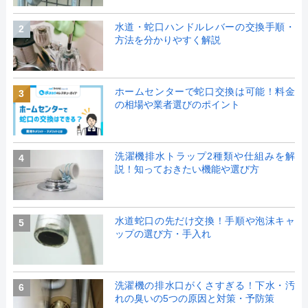
水道・蛇口ハンドルレバーの交換手順・
2
方法を分かりやすく解説
ホームセンターで蛇口交換は可能！料金
3
の相場や業者選びのポイント
洗濯機排水トラップ2種類や仕組みを解
4
説！知っておきたい機能や選び方
水道蛇口の先だけ交換！手順や泡沫キャ
5
ップの選び方・手入れ
洗濯機の排水口がくさすぎる！下水・汚
6
れの臭いの5つの原因と対策・予防策