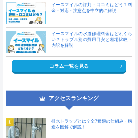
イースマイルの評判・口コミはどう？料
金・対応・注意点を中立的に解説
イースマイルの水道修理料金はどれくら
い？トラブル別の費用目安と相場比較・
内訳を解説
コラム一覧を見る
アクセスランキング
排水トラップとは？全7種類の仕組み・構
1
造を図解で解説！