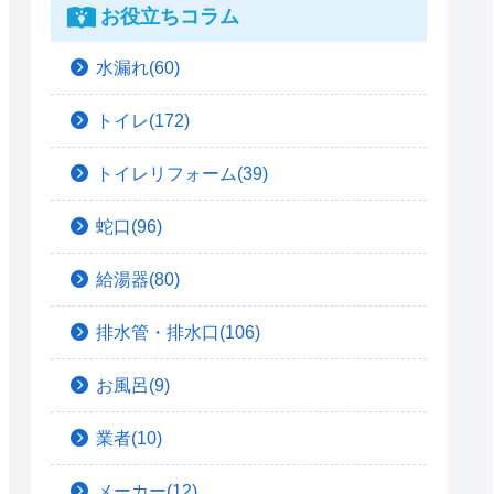
お役立ちコラム
水漏れ(60)
トイレ(172)
トイレリフォーム(39)
蛇口(96)
給湯器(80)
排水管・排水口(106)
お風呂(9)
業者(10)
メーカー(12)