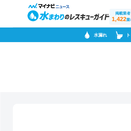
掲載業者
1,422
業
水漏れ
ト