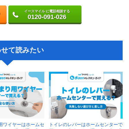
イースマイル に電話相談する
0120-091-026
わせて読みたい
用ワイヤーはホームセ
トイレのレバーはホームセンターで