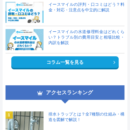
イースマイルの評判・口コミはどう？料
金・対応・注意点を中立的に解説
イースマイルの水道修理料金はどれくら
い？トラブル別の費用目安と相場比較・
内訳を解説
コラム一覧を見る
アクセスランキング
排水トラップとは？全7種類の仕組み・構
1
造を図解で解説！