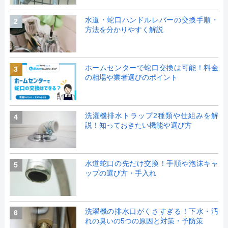
水道・蛇口ハンドルレバーの交換手順・
2
方法を分かりやすく解説
ホームセンターで蛇口交換は可能！料金
3
の相場や業者選びのポイント
洗濯機排水トラップ2種類や仕組みを解
4
説！知っておきたい機能や選び方
水道蛇口の先だけ交換！手順や泡沫キャ
5
ップの選び方・手入れ
洗濯機の排水口がくさすぎる！下水・汚
6
れの臭いの5つの原因と対策・予防策