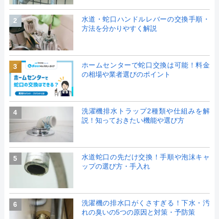
水道・蛇口ハンドルレバーの交換手順・
2
方法を分かりやすく解説
ホームセンターで蛇口交換は可能！料金
3
の相場や業者選びのポイント
洗濯機排水トラップ2種類や仕組みを解
4
説！知っておきたい機能や選び方
水道蛇口の先だけ交換！手順や泡沫キャ
5
ップの選び方・手入れ
洗濯機の排水口がくさすぎる！下水・汚
6
れの臭いの5つの原因と対策・予防策