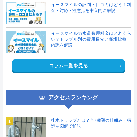
イースマイルの評判・口コミはどう？料
金・対応・注意点を中立的に解説
イースマイルの水道修理料金はどれくら
い？トラブル別の費用目安と相場比較・
内訳を解説
コラム一覧を見る
アクセスランキング
排水トラップとは？全7種類の仕組み・構
1
造を図解で解説！