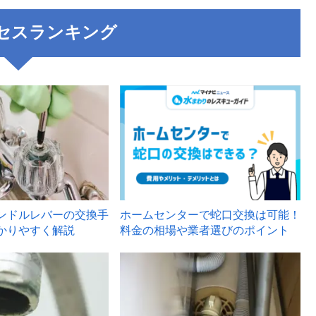
セスランキング
3
ンドルレバーの交換手
ホームセンターで蛇口交換は可能！
かりやすく解説
料金の相場や業者選びのポイント
6