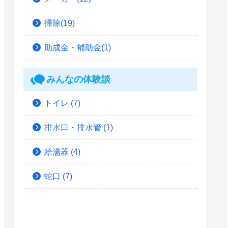
掃除(19)
助成金・補助金(1)
みんなの体験談
トイレ
(7)
排水口・排水管
(1)
給湯器
(4)
蛇口
(7)