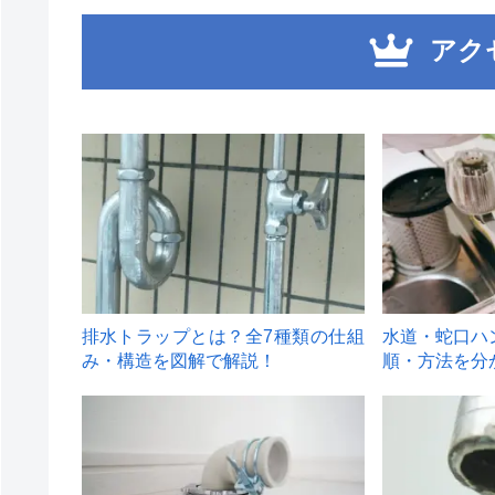
アク
1
2
排水トラップとは？全7種類の仕組
水道・蛇口ハ
み・構造を図解で解説！
順・方法を分
4
5