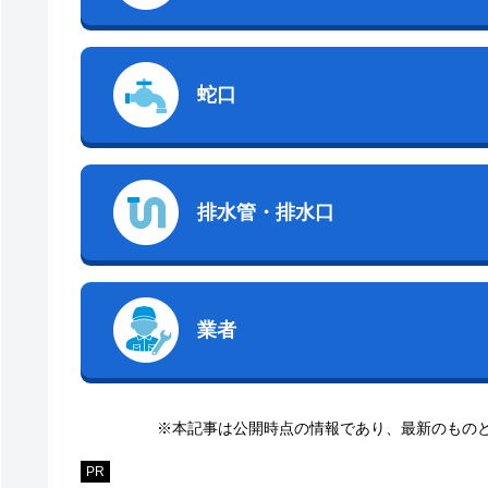
蛇口
排水管・排水口
業者
※本記事は公開時点の情報であり、最新のもの
PR