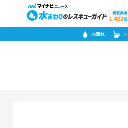
掲載業者
1,422
業
水漏れ
ト