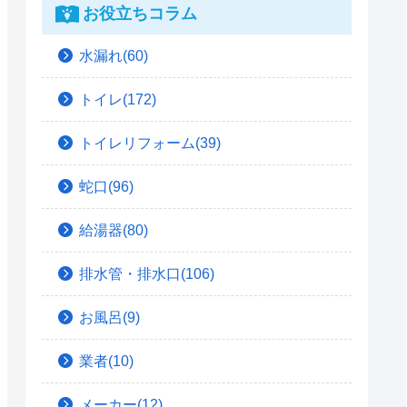
お役立ちコラム
水漏れ(60)
トイレ(172)
トイレリフォーム(39)
蛇口(96)
給湯器(80)
排水管・排水口(106)
お風呂(9)
業者(10)
メーカー(12)