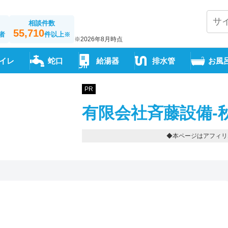
相談件数
55,710
者
件以上
※
※2026年8月時点
イレ
蛇口
給湯器
排水管
お風
PR
有限会社斉藤設備-
◆本ページはアフィリ