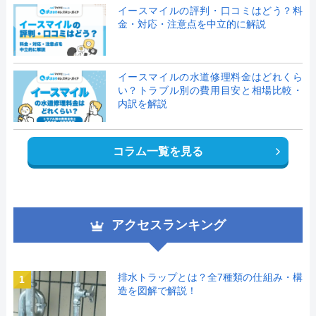
イースマイルの評判・口コミはどう？料
金・対応・注意点を中立的に解説
イースマイルの水道修理料金はどれくら
い？トラブル別の費用目安と相場比較・
内訳を解説
コラム一覧を見る
アクセスランキング
排水トラップとは？全7種類の仕組み・構
1
造を図解で解説！