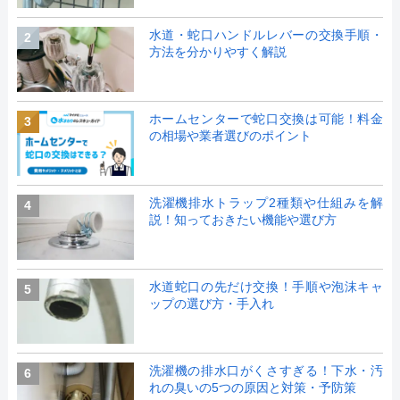
水道・蛇口ハンドルレバーの交換手順・
2
方法を分かりやすく解説
ホームセンターで蛇口交換は可能！料金
3
の相場や業者選びのポイント
洗濯機排水トラップ2種類や仕組みを解
4
説！知っておきたい機能や選び方
水道蛇口の先だけ交換！手順や泡沫キャ
5
ップの選び方・手入れ
洗濯機の排水口がくさすぎる！下水・汚
6
れの臭いの5つの原因と対策・予防策