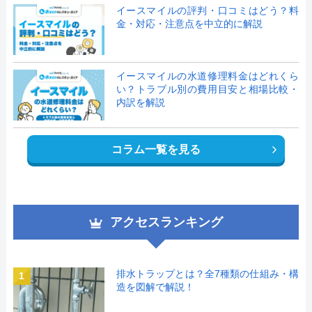
イースマイルの評判・口コミはどう？料
金・対応・注意点を中立的に解説
イースマイルの水道修理料金はどれくら
い？トラブル別の費用目安と相場比較・
内訳を解説
コラム一覧を見る
アクセスランキング
排水トラップとは？全7種類の仕組み・構
1
造を図解で解説！