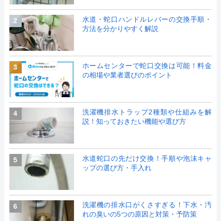
水道・蛇口ハンドルレバーの交換手順・
2
方法を分かりやすく解説
ホームセンターで蛇口交換は可能！料金
3
の相場や業者選びのポイント
洗濯機排水トラップ2種類や仕組みを解
4
説！知っておきたい機能や選び方
水道蛇口の先だけ交換！手順や泡沫キャ
5
ップの選び方・手入れ
洗濯機の排水口がくさすぎる！下水・汚
6
れの臭いの5つの原因と対策・予防策