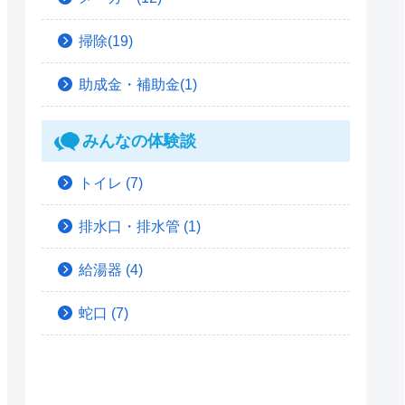
掃除(19)
助成金・補助金(1)
みんなの体験談
トイレ
(7)
排水口・排水管
(1)
給湯器
(4)
蛇口
(7)