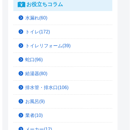
お役立ちコラム
水漏れ(60)
トイレ(172)
トイレリフォーム(39)
蛇口(96)
給湯器(80)
排水管・排水口(106)
お風呂(9)
業者(10)
メーカー(12)