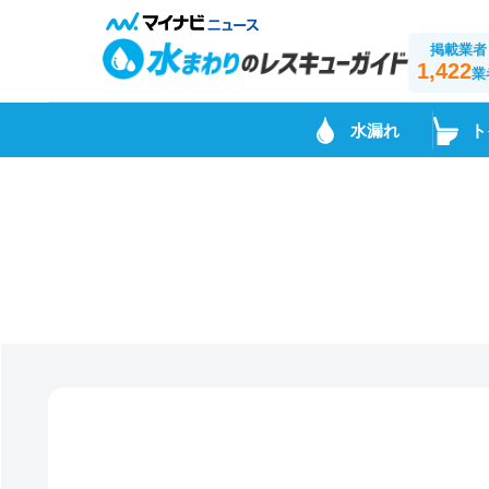
掲載業者
1,422
業
水漏れ
ト