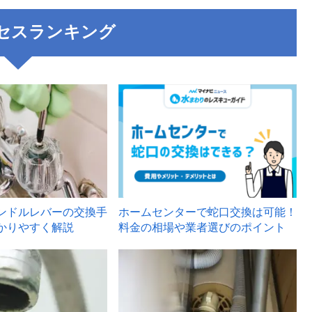
セスランキング
3
ンドルレバーの交換手
ホームセンターで蛇口交換は可能！
かりやすく解説
料金の相場や業者選びのポイント
6