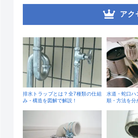
アク
1
2
排水トラップとは？全7種類の仕組
水道・蛇口ハ
み・構造を図解で解説！
順・方法を分
4
5