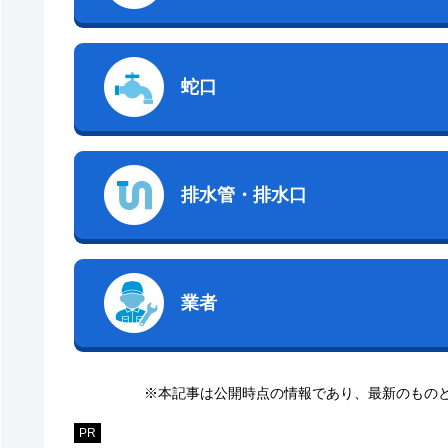
蛇口
排水管・排水口
業者
※本記事は公開時点の情報であり、最新のもの
PR