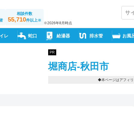
相談件数
55,710
者
件以上
※
※2026年8月時点
イレ
蛇口
給湯器
排水管
お風
PR
堀商店-秋田市
◆本ページはアフィリ