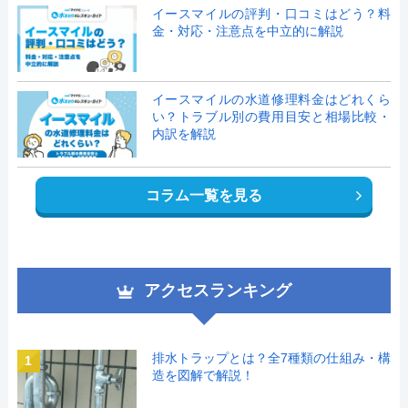
イースマイルの評判・口コミはどう？料
金・対応・注意点を中立的に解説
イースマイルの水道修理料金はどれくら
い？トラブル別の費用目安と相場比較・
内訳を解説
コラム一覧を見る
アクセスランキング
排水トラップとは？全7種類の仕組み・構
1
造を図解で解説！