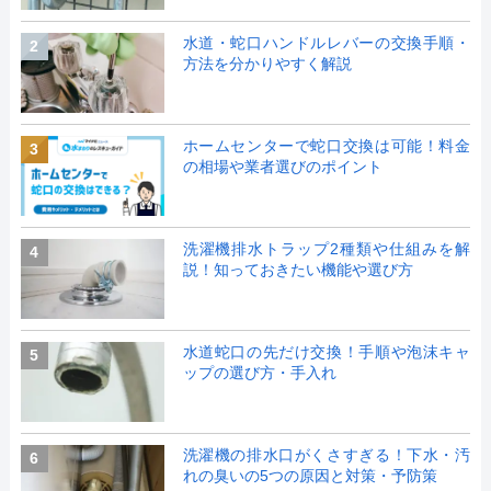
水道・蛇口ハンドルレバーの交換手順・
2
方法を分かりやすく解説
ホームセンターで蛇口交換は可能！料金
3
の相場や業者選びのポイント
洗濯機排水トラップ2種類や仕組みを解
4
説！知っておきたい機能や選び方
水道蛇口の先だけ交換！手順や泡沫キャ
5
ップの選び方・手入れ
洗濯機の排水口がくさすぎる！下水・汚
6
れの臭いの5つの原因と対策・予防策