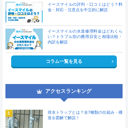
イースマイルの評判・口コミはどう？料
金・対応・注意点を中立的に解説
イースマイルの水道修理料金はどれくら
い？トラブル別の費用目安と相場比較・
内訳を解説
コラム一覧を見る
アクセスランキング
排水トラップとは？全7種類の仕組み・構
1
造を図解で解説！