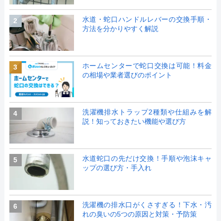
水道・蛇口ハンドルレバーの交換手順・
2
方法を分かりやすく解説
ホームセンターで蛇口交換は可能！料金
3
の相場や業者選びのポイント
洗濯機排水トラップ2種類や仕組みを解
4
説！知っておきたい機能や選び方
水道蛇口の先だけ交換！手順や泡沫キャ
5
ップの選び方・手入れ
洗濯機の排水口がくさすぎる！下水・汚
6
れの臭いの5つの原因と対策・予防策