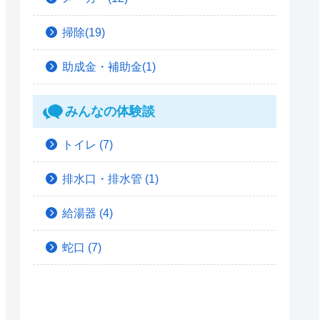
掃除(19)
助成金・補助金(1)
みんなの体験談
トイレ
(7)
排水口・排水管
(1)
給湯器
(4)
蛇口
(7)