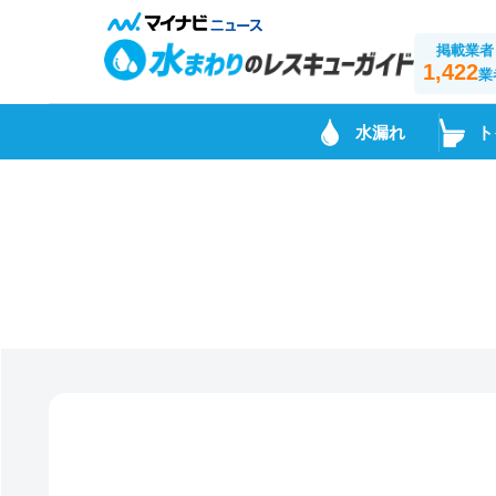
掲載業者
1,422
業
水漏れ
ト