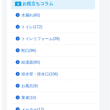
お役立ちコラム
水漏れ(60)
トイレ(172)
トイレリフォーム(39)
蛇口(96)
給湯器(80)
排水管・排水口(106)
お風呂(9)
業者(10)
メーカー(12)