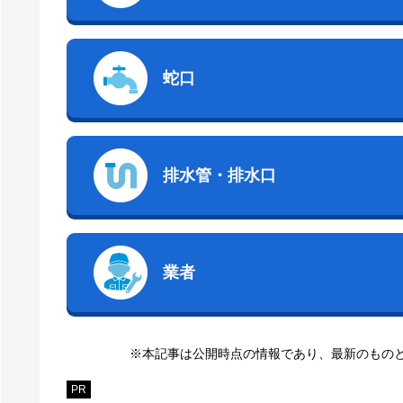
蛇口
排水管・排水口
業者
※本記事は公開時点の情報であり、最新のもの
PR