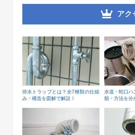
アク
1
2
排水トラップとは？全7種類の仕組
水道・蛇口ハ
み・構造を図解で解説！
順・方法を分
4
5