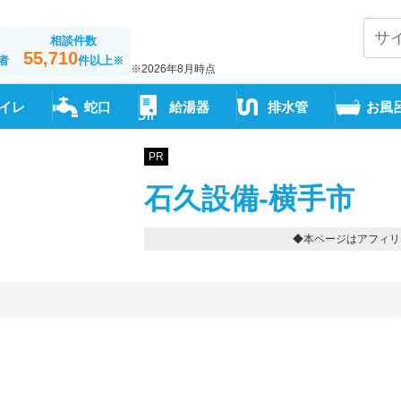
相談件数
55,710
者
件以上
※
※2026年8月時点
イレ
蛇口
給湯器
排水管
お風
PR
石久設備-横手市
◆本ページはアフィリ