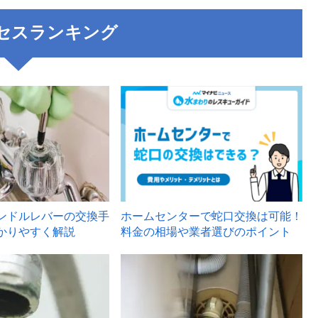
セスランキング
3
ンドルレバーの交換手
ホームセンターで蛇口交換は可能！
かりやすく解説
料金の相場や業者選びのポイント
6