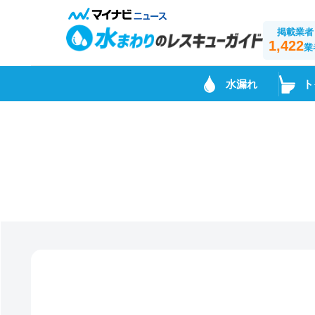
掲載業者
1,422
業
水漏れ
ト