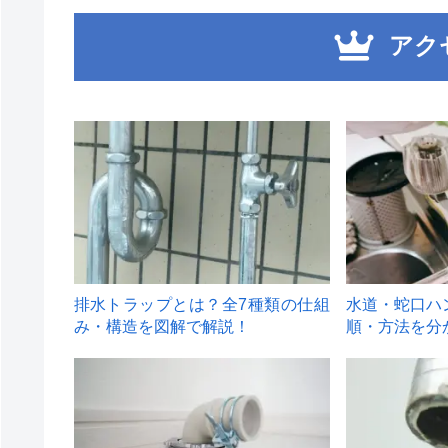
アク
1
2
排水トラップとは？全7種類の仕組
水道・蛇口ハ
み・構造を図解で解説！
順・方法を分
4
5