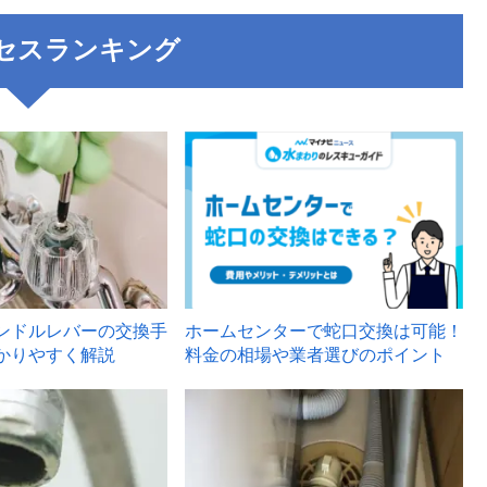
セスランキング
3
ンドルレバーの交換手
ホームセンターで蛇口交換は可能！
かりやすく解説
料金の相場や業者選びのポイント
6