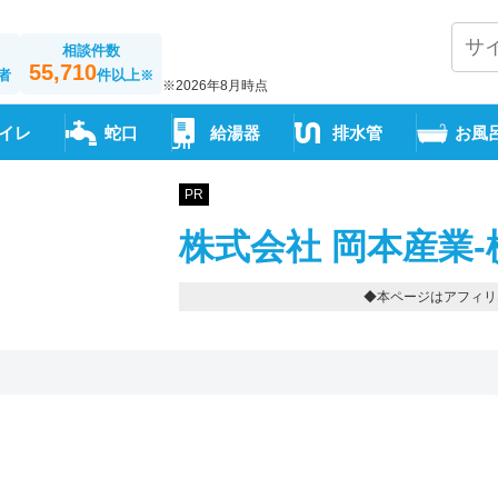
相談件数
55,710
者
件以上
※
※2026年8月時点
イレ
蛇口
給湯器
排水管
お風
PR
株式会社 岡本産業-
◆本ページはアフィリ