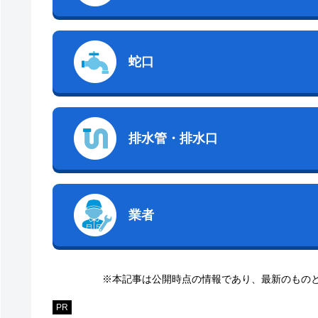
蛇口
排水管・排水口
業者
※本記事は公開時点の情報であり、最新のもの
PR