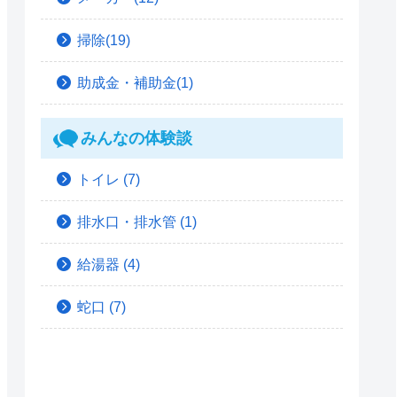
掃除(19)
助成金・補助金(1)
みんなの体験談
トイレ
(7)
排水口・排水管
(1)
給湯器
(4)
蛇口
(7)