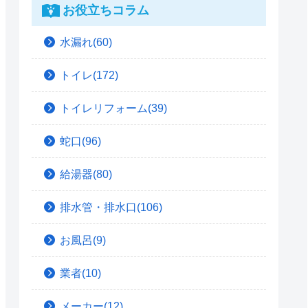
お役立ちコラム
水漏れ(60)
トイレ(172)
トイレリフォーム(39)
蛇口(96)
給湯器(80)
排水管・排水口(106)
お風呂(9)
業者(10)
メーカー(12)