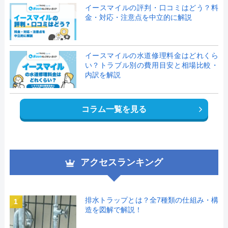
イースマイルの評判・口コミはどう？料
金・対応・注意点を中立的に解説
イースマイルの水道修理料金はどれくら
い？トラブル別の費用目安と相場比較・
内訳を解説
コラム一覧を見る
アクセスランキング
排水トラップとは？全7種類の仕組み・構
1
造を図解で解説！