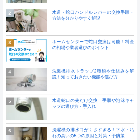
水道・蛇口ハンドルレバーの交換手順・
2
方法を分かりやすく解説
ホームセンターで蛇口交換は可能！料金
3
の相場や業者選びのポイント
洗濯機排水トラップ2種類や仕組みを解
4
説！知っておきたい機能や選び方
水道蛇口の先だけ交換！手順や泡沫キャ
5
ップの選び方・手入れ
洗濯機の排水口がくさすぎる！下水・汚
6
れの臭いの5つの原因と対策・予防策