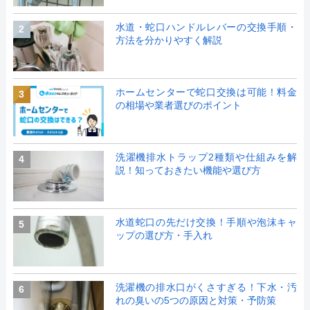
水道・蛇口ハンドルレバーの交換手順・
2
方法を分かりやすく解説
ホームセンターで蛇口交換は可能！料金
3
の相場や業者選びのポイント
洗濯機排水トラップ2種類や仕組みを解
4
説！知っておきたい機能や選び方
水道蛇口の先だけ交換！手順や泡沫キャ
5
ップの選び方・手入れ
洗濯機の排水口がくさすぎる！下水・汚
6
れの臭いの5つの原因と対策・予防策