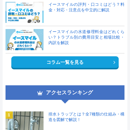
イースマイルの評判・口コミはどう？料
金・対応・注意点を中立的に解説
イースマイルの水道修理料金はどれくら
い？トラブル別の費用目安と相場比較・
内訳を解説
コラム一覧を見る
アクセスランキング
排水トラップとは？全7種類の仕組み・構
1
造を図解で解説！