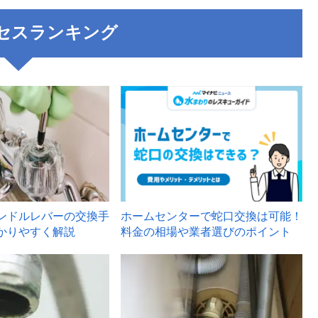
セスランキング
3
ンドルレバーの交換手
ホームセンターで蛇口交換は可能！
かりやすく解説
料金の相場や業者選びのポイント
6