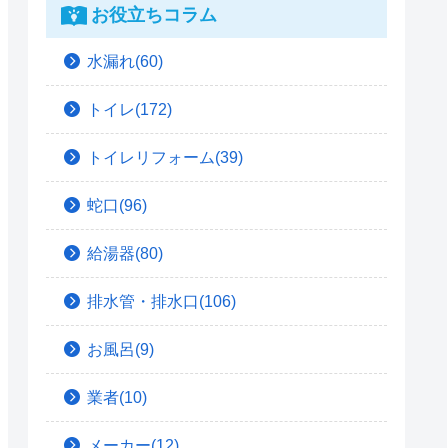
お役立ちコラム
水漏れ(60)
トイレ(172)
トイレリフォーム(39)
蛇口(96)
給湯器(80)
排水管・排水口(106)
お風呂(9)
業者(10)
メーカー(12)