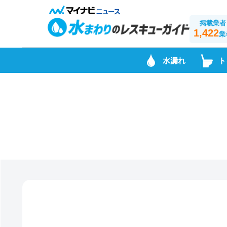
掲載業者
1,422
業
水漏れ
ト