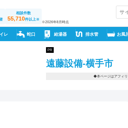
相談件数
55,710
者
件以上
※
※2026年8月時点
イレ
蛇口
給湯器
排水管
お風
PR
遠藤設備-横手市
◆本ページはアフィリ