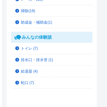
掃除(19)
助成金・補助金(1)
みんなの体験談
トイレ
(7)
排水口・排水管
(1)
給湯器
(4)
蛇口
(7)