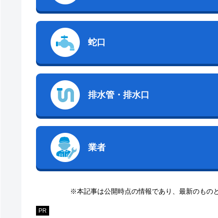
蛇口
排水管・排水口
業者
※本記事は公開時点の情報であり、最新のもの
PR