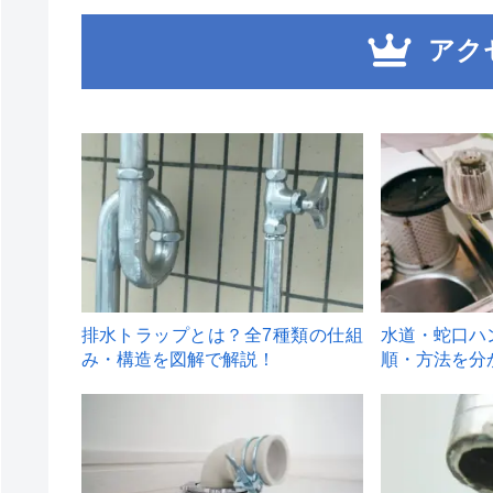
アク
1
2
排水トラップとは？全7種類の仕組
水道・蛇口ハ
み・構造を図解で解説！
順・方法を分
4
5