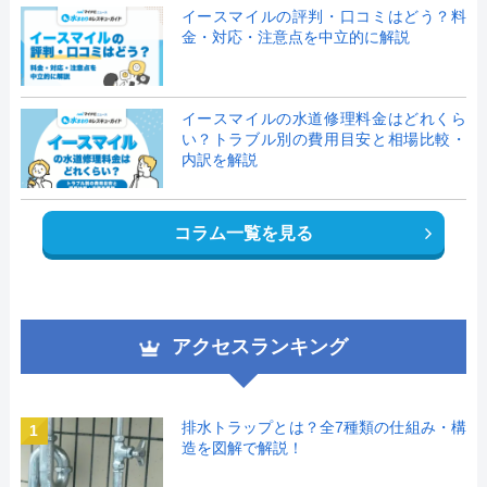
イースマイルの評判・口コミはどう？料
金・対応・注意点を中立的に解説
イースマイルの水道修理料金はどれくら
い？トラブル別の費用目安と相場比較・
内訳を解説
コラム一覧を見る
アクセスランキング
排水トラップとは？全7種類の仕組み・構
1
造を図解で解説！