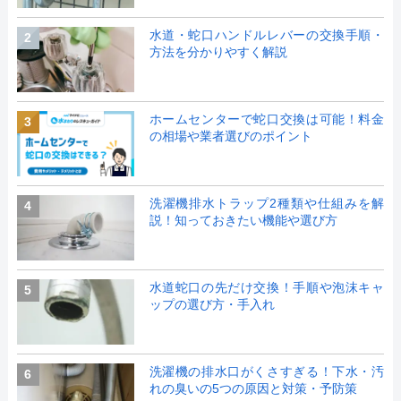
水道・蛇口ハンドルレバーの交換手順・
2
方法を分かりやすく解説
ホームセンターで蛇口交換は可能！料金
3
の相場や業者選びのポイント
洗濯機排水トラップ2種類や仕組みを解
4
説！知っておきたい機能や選び方
水道蛇口の先だけ交換！手順や泡沫キャ
5
ップの選び方・手入れ
洗濯機の排水口がくさすぎる！下水・汚
6
れの臭いの5つの原因と対策・予防策