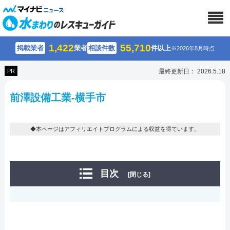
1,422
55,710
掲載業者
業者
相談件数
件以上
※2026年8月時点
PR
最終更新日： 2026.5.18
前澤設備工業-横手市
◆本ページはアフィリエイトプログラムによる収益を得ています。
目次
[閉じる]