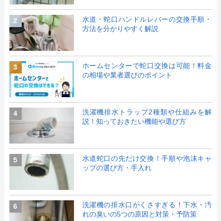
水道・蛇口ハンドルレバーの交換手順・
2
方法を分かりやすく解説
ホームセンターで蛇口交換は可能！料金
3
の相場や業者選びのポイント
洗濯機排水トラップ2種類や仕組みを解
4
説！知っておきたい機能や選び方
水道蛇口の先だけ交換！手順や泡沫キャ
5
ップの選び方・手入れ
洗濯機の排水口がくさすぎる！下水・汚
6
れの臭いの5つの原因と対策・予防策