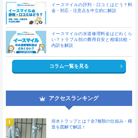
イースマイルの評判・口コミはどう？料
金・対応・注意点を中立的に解説
イースマイルの水道修理料金はどれくら
い？トラブル別の費用目安と相場比較・
内訳を解説
コラム一覧を見る
アクセスランキング
排水トラップとは？全7種類の仕組み・構
1
造を図解で解説！