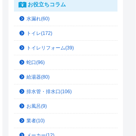
お役立ちコラム
水漏れ(60)
トイレ(172)
トイレリフォーム(39)
蛇口(96)
給湯器(80)
排水管・排水口(106)
お風呂(9)
業者(10)
メーカー(12)