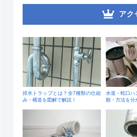
アク
1
2
排水トラップとは？全7種類の仕組
水道・蛇口ハ
み・構造を図解で解説！
順・方法を分
4
5