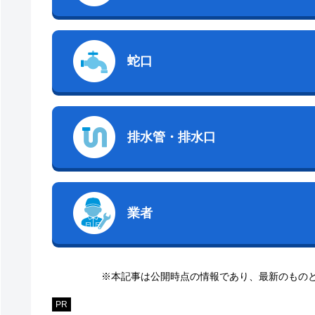
蛇口
排水管・排水口
業者
※本記事は公開時点の情報であり、最新のもの
PR