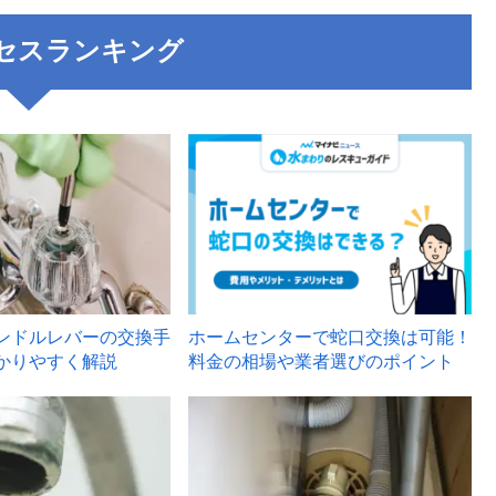
セスランキング
3
ンドルレバーの交換手
ホームセンターで蛇口交換は可能！
かりやすく解説
料金の相場や業者選びのポイント
6