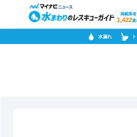
掲載業者
1,422
業
水漏れ
ト