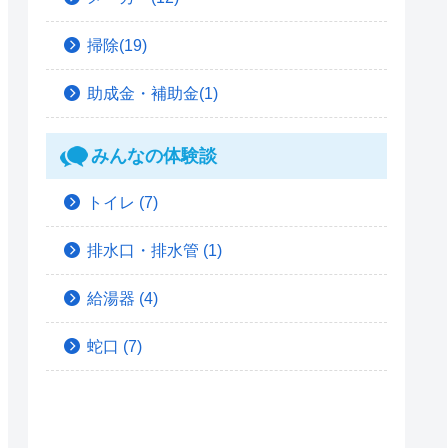
掃除(19)
助成金・補助金(1)
みんなの体験談
トイレ
(7)
排水口・排水管
(1)
給湯器
(4)
蛇口
(7)