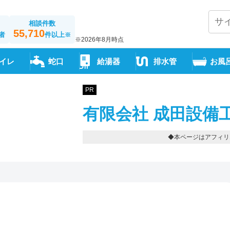
相談件数
55,710
者
件以上
※
※2026年8月時点
イレ
蛇口
給湯器
排水管
お風
PR
有限会社 成田設備
◆本ページはアフィリ