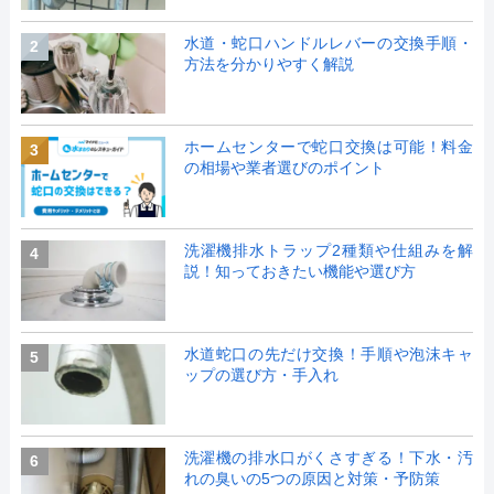
水道・蛇口ハンドルレバーの交換手順・
2
方法を分かりやすく解説
ホームセンターで蛇口交換は可能！料金
3
の相場や業者選びのポイント
洗濯機排水トラップ2種類や仕組みを解
4
説！知っておきたい機能や選び方
水道蛇口の先だけ交換！手順や泡沫キャ
5
ップの選び方・手入れ
洗濯機の排水口がくさすぎる！下水・汚
6
れの臭いの5つの原因と対策・予防策