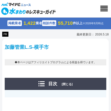
1,422
55,710
掲載業者
業者
相談件数
件以上
※2026年8月時点
PR
最終更新日： 2026.5.18
加藤管業L.S-横手市
◆本ページはアフィリエイトプログラムによる収益を得ています。
目次
[閉じる]