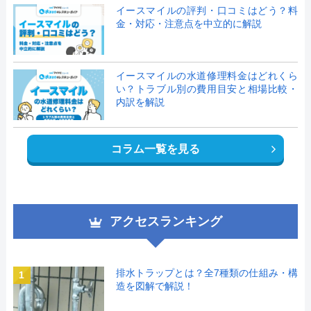
イースマイルの評判・口コミはどう？料
金・対応・注意点を中立的に解説
イースマイルの水道修理料金はどれくら
い？トラブル別の費用目安と相場比較・
内訳を解説
コラム一覧を見る
アクセスランキング
排水トラップとは？全7種類の仕組み・構
1
造を図解で解説！