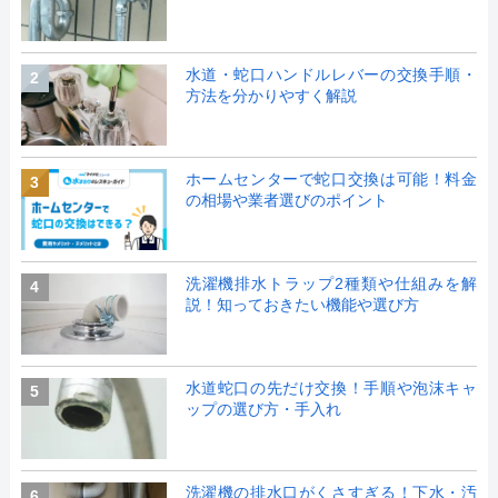
水道・蛇口ハンドルレバーの交換手順・
2
方法を分かりやすく解説
ホームセンターで蛇口交換は可能！料金
3
の相場や業者選びのポイント
洗濯機排水トラップ2種類や仕組みを解
4
説！知っておきたい機能や選び方
水道蛇口の先だけ交換！手順や泡沫キャ
5
ップの選び方・手入れ
洗濯機の排水口がくさすぎる！下水・汚
6