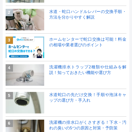
水道・蛇口ハンドルレバーの交換手順・
2
方法を分かりやすく解説
ホームセンターで蛇口交換は可能！料金
3
の相場や業者選びのポイント
洗濯機排水トラップ2種類や仕組みを解
4
説！知っておきたい機能や選び方
水道蛇口の先だけ交換！手順や泡沫キャ
5
ップの選び方・手入れ
洗濯機の排水口がくさすぎる！下水・汚
6
れの臭いの5つの原因と対策・予防策