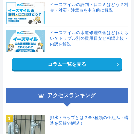
イースマイルの評判・口コミはどう？料
金・対応・注意点を中立的に解説
イースマイルの水道修理料金はどれくら
い？トラブル別の費用目安と相場比較・
内訳を解説
コラム一覧を見る
アクセスランキング
排水トラップとは？全7種類の仕組み・構
1
造を図解で解説！