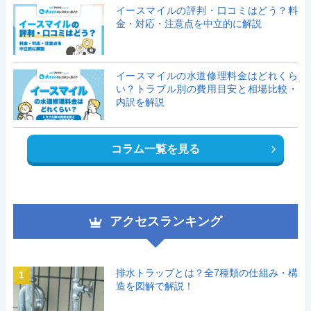
イースマイルの評判・口コミはどう？料
金・対応・注意点を中立的に解説
イースマイルの水道修理料金はどれくら
い？トラブル別の費用目安と相場比較・
内訳を解説
コラム一覧を見る
アクセスランキング
排水トラップとは？全7種類の仕組み・構
1
造を図解で解説！