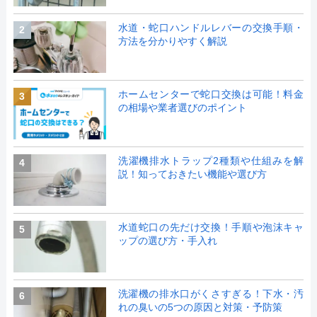
水道・蛇口ハンドルレバーの交換手順・
2
方法を分かりやすく解説
ホームセンターで蛇口交換は可能！料金
3
の相場や業者選びのポイント
洗濯機排水トラップ2種類や仕組みを解
4
説！知っておきたい機能や選び方
水道蛇口の先だけ交換！手順や泡沫キャ
5
ップの選び方・手入れ
洗濯機の排水口がくさすぎる！下水・汚
6
れの臭いの5つの原因と対策・予防策