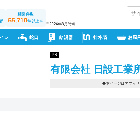
相談件数
55,710
者
件以上
※
※2026年8月時点
イレ
蛇口
給湯器
排水管
お風
PR
有限会社 日設工業
◆本ページはアフィリ