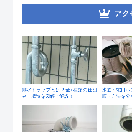
アク
1
2
排水トラップとは？全7種類の仕組
水道・蛇口ハ
み・構造を図解で解説！
順・方法を分
4
5