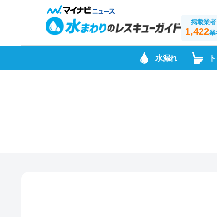
掲載業者
1,422
業
水漏れ
ト