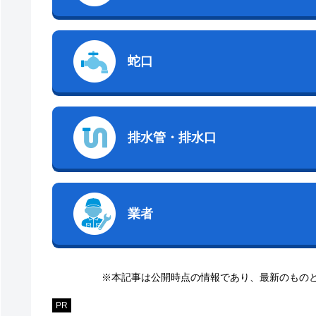
蛇口
排水管・排水口
業者
※本記事は公開時点の情報であり、最新のもの
PR