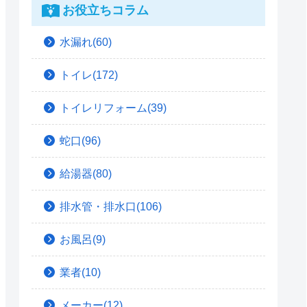
お役立ちコラム
水漏れ(60)
トイレ(172)
トイレリフォーム(39)
蛇口(96)
給湯器(80)
排水管・排水口(106)
お風呂(9)
業者(10)
メーカー(12)