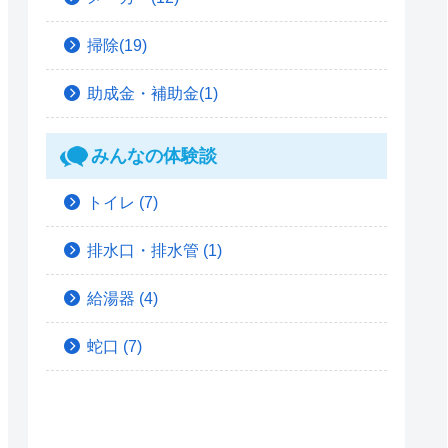
掃除(19)
助成金・補助金(1)
みんなの体験談
トイレ
(7)
排水口・排水管
(1)
給湯器
(4)
蛇口
(7)