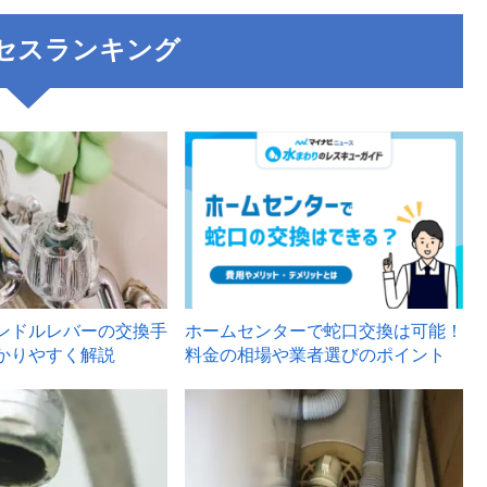
セスランキング
3
ンドルレバーの交換手
ホームセンターで蛇口交換は可能！
かりやすく解説
料金の相場や業者選びのポイント
6