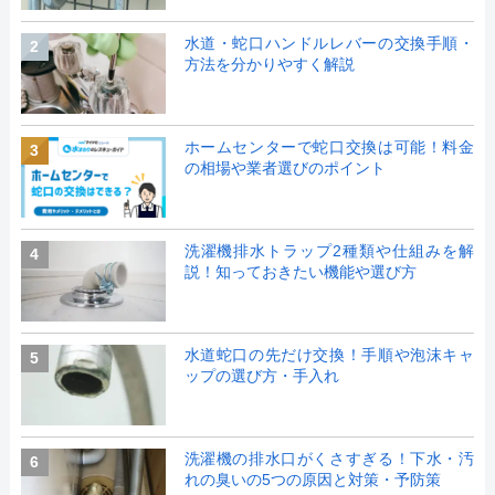
水道・蛇口ハンドルレバーの交換手順・
2
方法を分かりやすく解説
ホームセンターで蛇口交換は可能！料金
3
の相場や業者選びのポイント
洗濯機排水トラップ2種類や仕組みを解
4
説！知っておきたい機能や選び方
水道蛇口の先だけ交換！手順や泡沫キャ
5
ップの選び方・手入れ
洗濯機の排水口がくさすぎる！下水・汚
6
れの臭いの5つの原因と対策・予防策