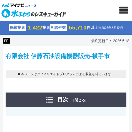
1,422
55,710
掲載業者
業者
相談件数
件以上
※2026年8月時点
PR
最終更新日： 2026.5.18
有限会社 伊藤石油設備機器販売-横手市
◆本ページはアフィリエイトプログラムによる収益を得ています。
目次
[閉じる]