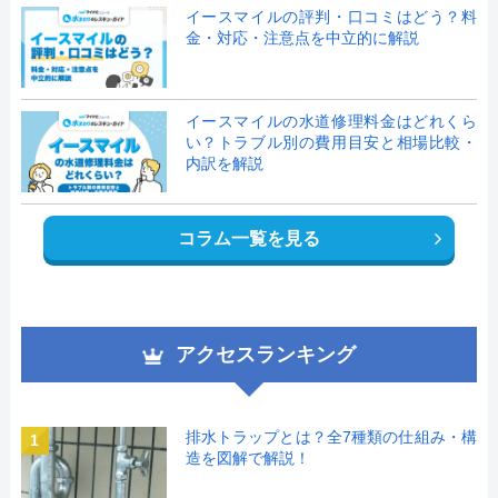
イースマイルの評判・口コミはどう？料
金・対応・注意点を中立的に解説
イースマイルの水道修理料金はどれくら
い？トラブル別の費用目安と相場比較・
内訳を解説
コラム一覧を見る
アクセスランキング
排水トラップとは？全7種類の仕組み・構
1
造を図解で解説！