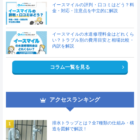
イースマイルの評判・口コミはどう？料
金・対応・注意点を中立的に解説
イースマイルの水道修理料金はどれくら
い？トラブル別の費用目安と相場比較・
内訳を解説
コラム一覧を見る
アクセスランキング
排水トラップとは？全7種類の仕組み・構
1
造を図解で解説！