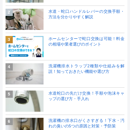
水道・蛇口ハンドルレバーの交換手順・
2
方法を分かりやすく解説
ホームセンターで蛇口交換は可能！料金
3
の相場や業者選びのポイント
洗濯機排水トラップ2種類や仕組みを解
4
説！知っておきたい機能や選び方
水道蛇口の先だけ交換！手順や泡沫キャ
5
ップの選び方・手入れ
洗濯機の排水口がくさすぎる！下水・汚
6
れの臭いの5つの原因と対策・予防策