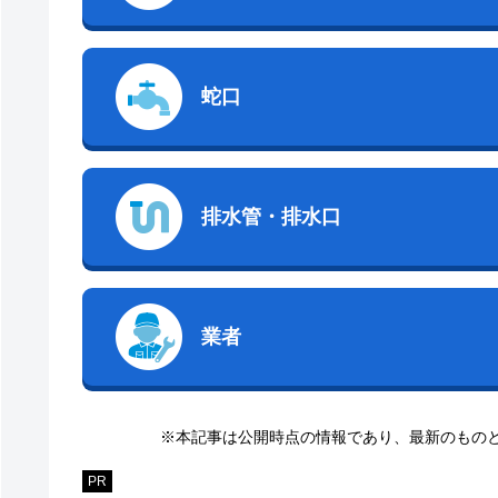
蛇口
排水管・排水口
業者
※本記事は公開時点の情報であり、最新のもの
PR