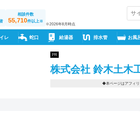
相談件数
55,710
者
件以上
※
※2026年8月時点
イレ
蛇口
給湯器
排水管
お風
PR
株式会社 鈴木土木
◆本ページはアフィリ