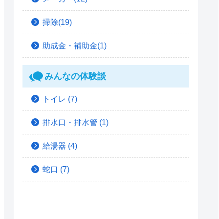
掃除(19)
助成金・補助金(1)
みんなの体験談
トイレ
(7)
排水口・排水管
(1)
給湯器
(4)
蛇口
(7)