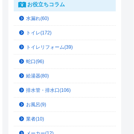
お役立ちコラム
水漏れ(60)
トイレ(172)
トイレリフォーム(39)
蛇口(96)
給湯器(80)
排水管・排水口(106)
お風呂(9)
業者(10)
メーカー(12)