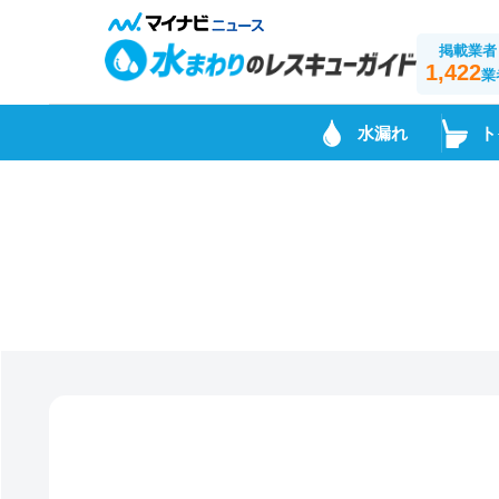
掲載業者
1,422
業
水漏れ
ト