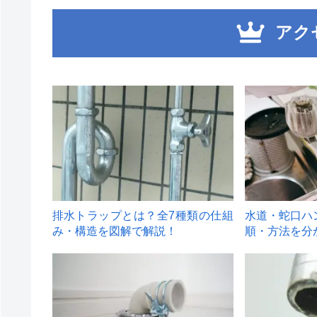
アク
1
2
排水トラップとは？全7種類の仕組
水道・蛇口ハ
み・構造を図解で解説！
順・方法を分
4
5