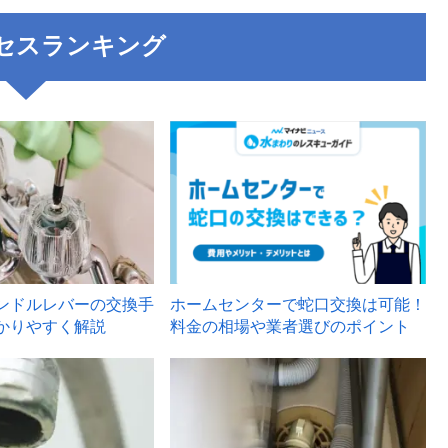
セスランキング
3
ンドルレバーの交換手
ホームセンターで蛇口交換は可能！
かりやすく解説
料金の相場や業者選びのポイント
6