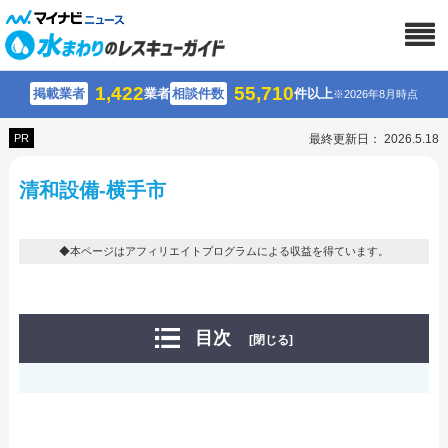
1,422
55,710
掲載業者
業者
相談件数
件以上
※2026年8月時点
PR
最終更新日： 2026.5.18
清和設備-横手市
◆本ページはアフィリエイトプログラムによる収益を得ています。
目次
[閉じる]