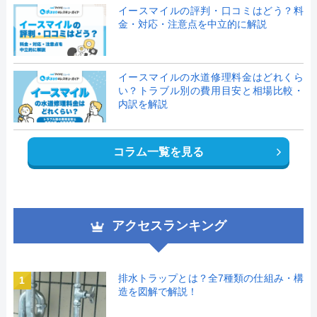
イースマイルの評判・口コミはどう？料
金・対応・注意点を中立的に解説
イースマイルの水道修理料金はどれくら
い？トラブル別の費用目安と相場比較・
内訳を解説
コラム一覧を見る
アクセスランキング
排水トラップとは？全7種類の仕組み・構
1
造を図解で解説！