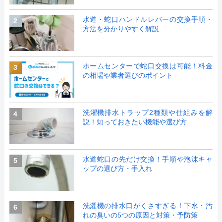
水道・蛇口ハンドルレバーの交換手順・
2
方法を分かりやすく解説
ホームセンターで蛇口交換は可能！料金
3
の相場や業者選びのポイント
洗濯機排水トラップ2種類や仕組みを解
4
説！知っておきたい機能や選び方
水道蛇口の先だけ交換！手順や泡沫キャ
5
ップの選び方・手入れ
洗濯機の排水口がくさすぎる！下水・汚
6
れの臭いの5つの原因と対策・予防策