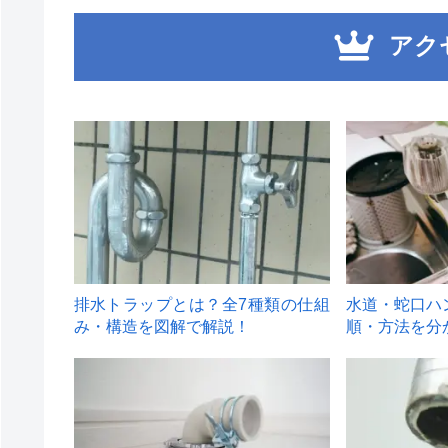
アク
1
2
排水トラップとは？全7種類の仕組
水道・蛇口ハ
み・構造を図解で解説！
順・方法を分
4
5