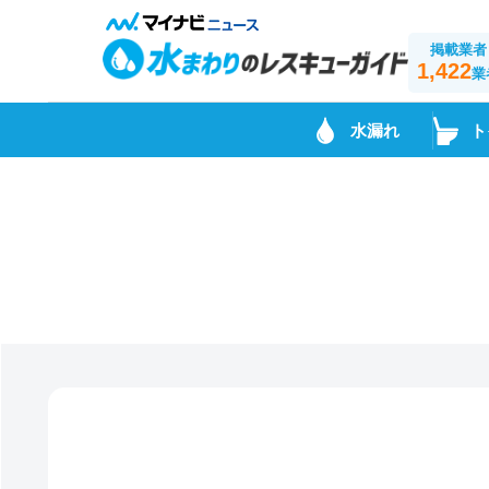
掲載業者
1,422
業
水漏れ
ト