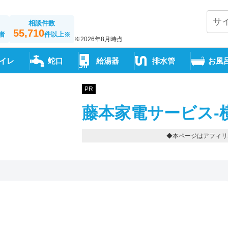
相談件数
55,710
者
件以上
※
※2026年8月時点
イレ
蛇口
給湯器
排水管
お風
PR
藤本家電サービス-
◆本ページはアフィリ