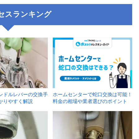
セスランキング
3
ンドルレバーの交換手
ホームセンターで蛇口交換は可能！
かりやすく解説
料金の相場や業者選びのポイント
6