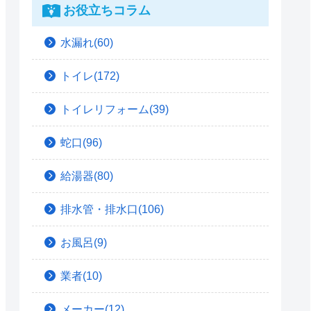
お役立ちコラム
水漏れ(60)
トイレ(172)
トイレリフォーム(39)
蛇口(96)
給湯器(80)
排水管・排水口(106)
お風呂(9)
業者(10)
メーカー(12)