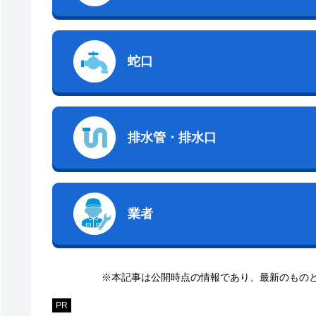
蛇口
排水管・排水口
業者
※本記事は公開時点の情報であり、最新のもの
PR