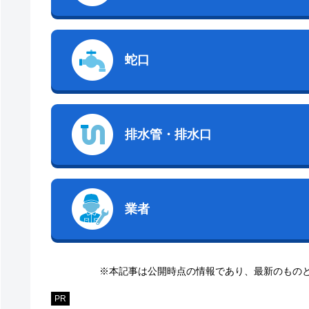
蛇口
排水管・排水口
業者
※本記事は公開時点の情報であり、最新のもの
PR