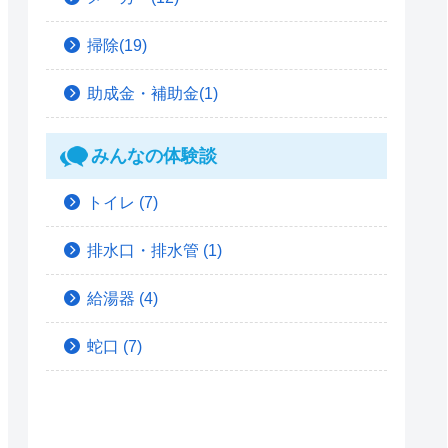
掃除(19)
助成金・補助金(1)
みんなの体験談
トイレ
(7)
排水口・排水管
(1)
給湯器
(4)
蛇口
(7)