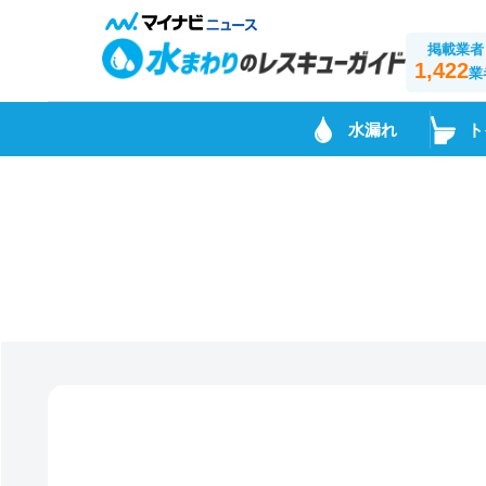
掲載業者
1,422
業
水漏れ
ト