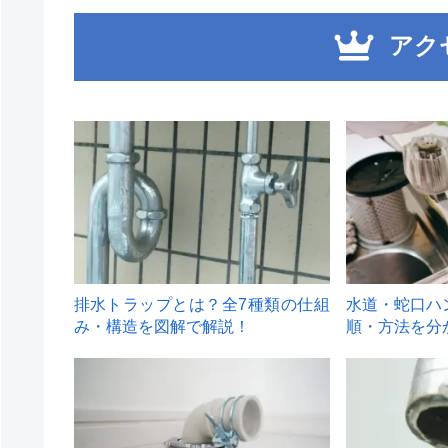
アク
1
2
排水トラップとは？全7種類の仕組
水道・蛇口ハ
み・構造を図解で解説！
順・方法を分
4
5