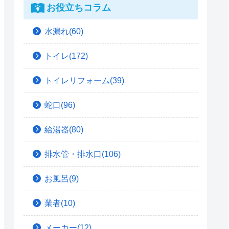
お役立ちコラム
水漏れ(60)
トイレ(172)
トイレリフォーム(39)
蛇口(96)
給湯器(80)
排水管・排水口(106)
お風呂(9)
業者(10)
メーカー(12)