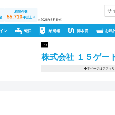
相談件数
55,710
者
件以上
※
※2026年8月時点
イレ
蛇口
給湯器
排水管
お風
PR
株式会社 １５ゲー
◆本ページはアフィリ