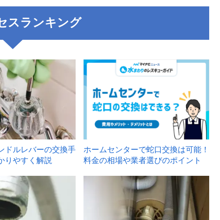
セスランキング
3
ンドルレバーの交換手
ホームセンターで蛇口交換は可能！
かりやすく解説
料金の相場や業者選びのポイント
6