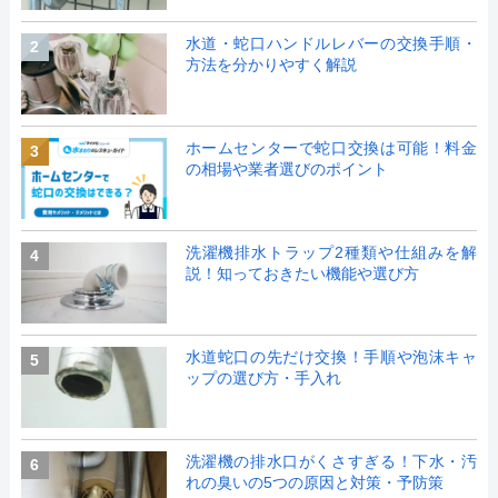
水道・蛇口ハンドルレバーの交換手順・
2
方法を分かりやすく解説
ホームセンターで蛇口交換は可能！料金
3
の相場や業者選びのポイント
洗濯機排水トラップ2種類や仕組みを解
4
説！知っておきたい機能や選び方
水道蛇口の先だけ交換！手順や泡沫キャ
5
ップの選び方・手入れ
洗濯機の排水口がくさすぎる！下水・汚
6
れの臭いの5つの原因と対策・予防策