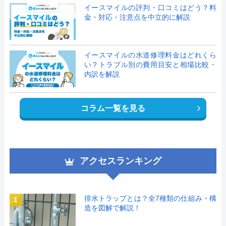
イースマイルの評判・口コミはどう？料
金・対応・注意点を中立的に解説
イースマイルの水道修理料金はどれくら
い？トラブル別の費用目安と相場比較・
内訳を解説
コラム一覧を見る
アクセスランキング
排水トラップとは？全7種類の仕組み・構
1
造を図解で解説！