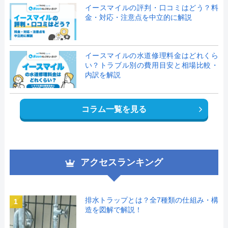
イースマイルの評判・口コミはどう？料
金・対応・注意点を中立的に解説
イースマイルの水道修理料金はどれくら
い？トラブル別の費用目安と相場比較・
内訳を解説
コラム一覧を見る
アクセスランキング
排水トラップとは？全7種類の仕組み・構
1
造を図解で解説！