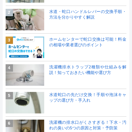
水道・蛇口ハンドルレバーの交換手順・
2
方法を分かりやすく解説
ホームセンターで蛇口交換は可能！料金
3
の相場や業者選びのポイント
洗濯機排水トラップ2種類や仕組みを解
4
説！知っておきたい機能や選び方
水道蛇口の先だけ交換！手順や泡沫キャ
5
ップの選び方・手入れ
洗濯機の排水口がくさすぎる！下水・汚
6
れの臭いの5つの原因と対策・予防策