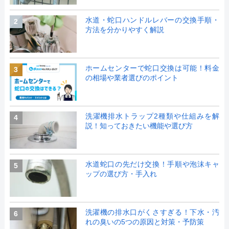
水道・蛇口ハンドルレバーの交換手順・
2
方法を分かりやすく解説
ホームセンターで蛇口交換は可能！料金
3
の相場や業者選びのポイント
洗濯機排水トラップ2種類や仕組みを解
4
説！知っておきたい機能や選び方
水道蛇口の先だけ交換！手順や泡沫キャ
5
ップの選び方・手入れ
洗濯機の排水口がくさすぎる！下水・汚
6
れの臭いの5つの原因と対策・予防策