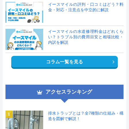
イースマイルの評判・口コミはどう？料
金・対応・注意点を中立的に解説
イースマイルの水道修理料金はどれくら
い？トラブル別の費用目安と相場比較・
内訳を解説
コラム一覧を見る
アクセスランキング
排水トラップとは？全7種類の仕組み・構
1
造を図解で解説！