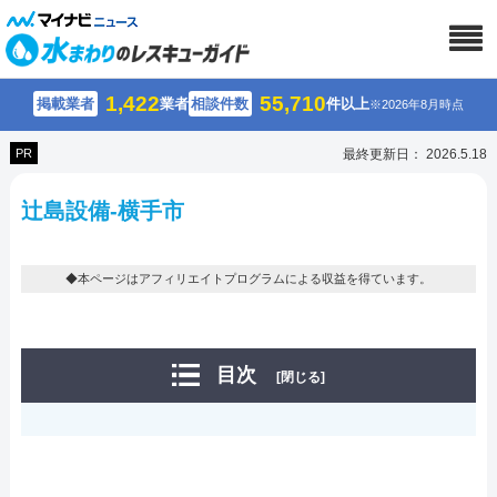
1,422
55,710
掲載業者
業者
相談件数
件以上
※2026年8月時点
PR
最終更新日： 2026.5.18
辻島設備-横手市
◆本ページはアフィリエイトプログラムによる収益を得ています。
目次
[閉じる]