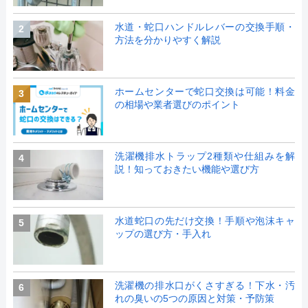
水道・蛇口ハンドルレバーの交換手順・
2
方法を分かりやすく解説
ホームセンターで蛇口交換は可能！料金
3
の相場や業者選びのポイント
洗濯機排水トラップ2種類や仕組みを解
4
説！知っておきたい機能や選び方
水道蛇口の先だけ交換！手順や泡沫キャ
5
ップの選び方・手入れ
洗濯機の排水口がくさすぎる！下水・汚
6
れの臭いの5つの原因と対策・予防策