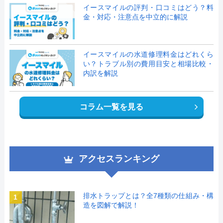
イースマイルの評判・口コミはどう？料
金・対応・注意点を中立的に解説
イースマイルの水道修理料金はどれくら
い？トラブル別の費用目安と相場比較・
内訳を解説
コラム一覧を見る
アクセスランキング
排水トラップとは？全7種類の仕組み・構
1
造を図解で解説！