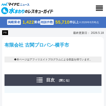
1,422
55,710
掲載業者
業者
相談件数
件以上
※2026年8月時点
PR
最終更新日： 2026.5.18
有限会社 古関プロパン-横手市
◆本ページはアフィリエイトプログラムによる収益を得ています。
目次
[閉じる]