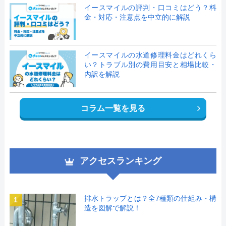
イースマイルの評判・口コミはどう？料
金・対応・注意点を中立的に解説
イースマイルの水道修理料金はどれくら
い？トラブル別の費用目安と相場比較・
内訳を解説
コラム一覧を見る
アクセスランキング
排水トラップとは？全7種類の仕組み・構
1
造を図解で解説！