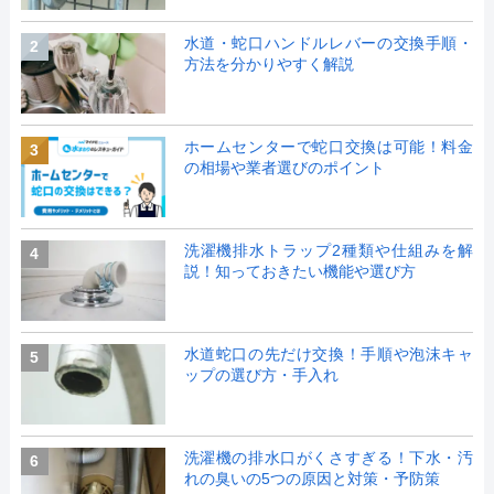
水道・蛇口ハンドルレバーの交換手順・
2
方法を分かりやすく解説
ホームセンターで蛇口交換は可能！料金
3
の相場や業者選びのポイント
洗濯機排水トラップ2種類や仕組みを解
4
説！知っておきたい機能や選び方
水道蛇口の先だけ交換！手順や泡沫キャ
5
ップの選び方・手入れ
洗濯機の排水口がくさすぎる！下水・汚
6
れの臭いの5つの原因と対策・予防策