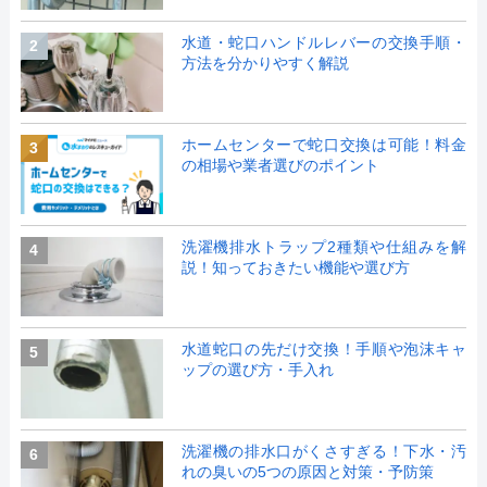
水道・蛇口ハンドルレバーの交換手順・
2
方法を分かりやすく解説
ホームセンターで蛇口交換は可能！料金
3
の相場や業者選びのポイント
洗濯機排水トラップ2種類や仕組みを解
4
説！知っておきたい機能や選び方
水道蛇口の先だけ交換！手順や泡沫キャ
5
ップの選び方・手入れ
洗濯機の排水口がくさすぎる！下水・汚
6
れの臭いの5つの原因と対策・予防策