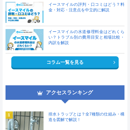
イースマイルの評判・口コミはどう？料
金・対応・注意点を中立的に解説
イースマイルの水道修理料金はどれくら
い？トラブル別の費用目安と相場比較・
内訳を解説
コラム一覧を見る
アクセスランキング
排水トラップとは？全7種類の仕組み・構
1
造を図解で解説！