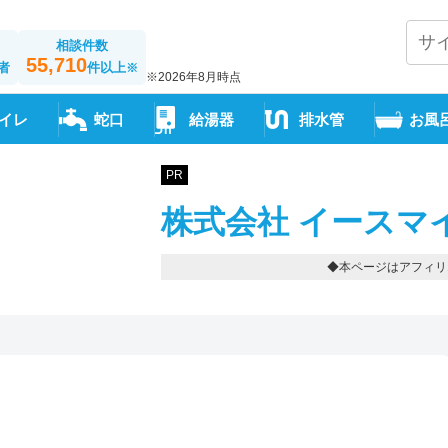
相談件数
55,710
者
件以上
※
※2026年8月時点
イレ
蛇口
給湯器
排水管
お風
PR
株式会社 イースマ
◆本ページはアフィリ