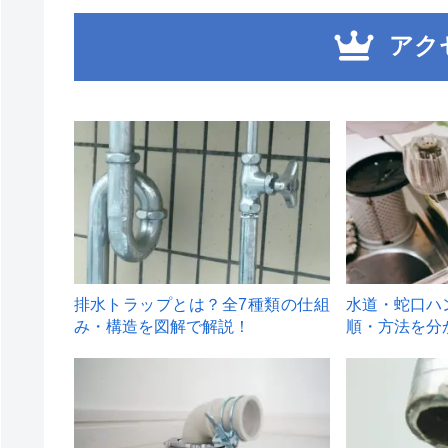
アク
1
2
排水トラップとは？全7種類の仕組
水道・蛇口ハ
み・構造を図解で解説！
順・方法を分
4
5