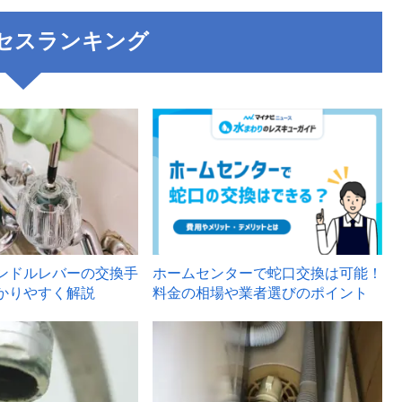
セスランキング
3
ンドルレバーの交換手
ホームセンターで蛇口交換は可能！
かりやすく解説
料金の相場や業者選びのポイント
6