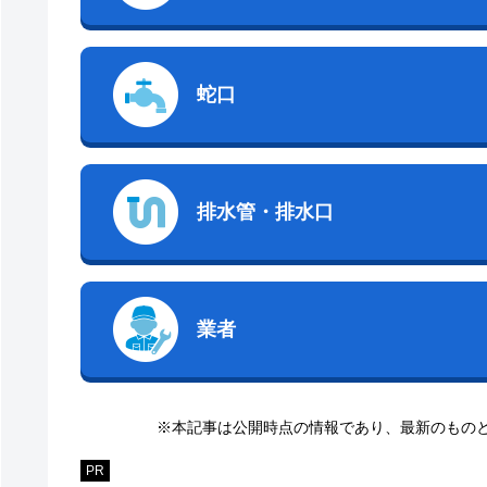
蛇口
排水管・排水口
業者
※本記事は公開時点の情報であり、最新のもの
PR