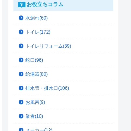
お役立ちコラム
水漏れ(60)
トイレ(172)
トイレリフォーム(39)
蛇口(96)
給湯器(80)
排水管・排水口(106)
お風呂(9)
業者(10)
メーカー(12)