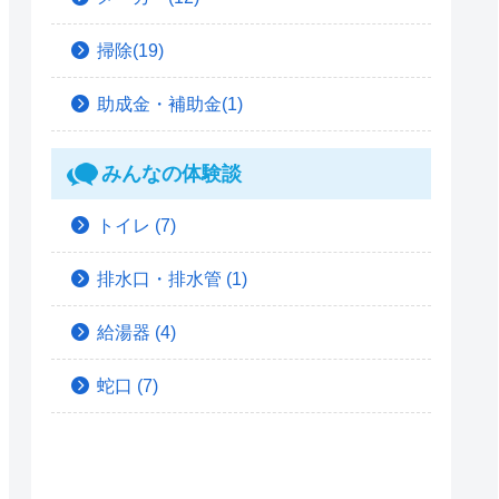
掃除(19)
助成金・補助金(1)
みんなの体験談
トイレ
(7)
排水口・排水管
(1)
給湯器
(4)
蛇口
(7)