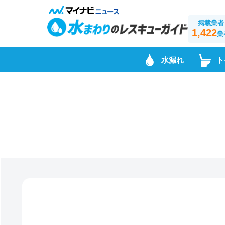
掲載業者
1,422
業
水漏れ
ト