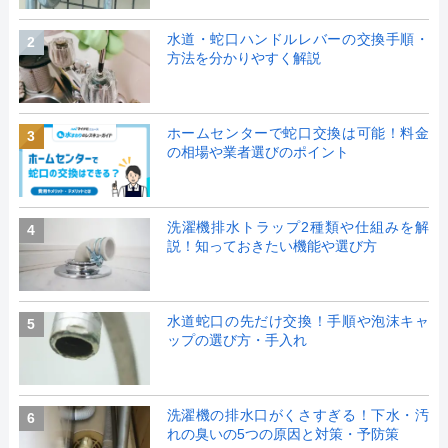
水道・蛇口ハンドルレバーの交換手順・
2
方法を分かりやすく解説
ホームセンターで蛇口交換は可能！料金
3
の相場や業者選びのポイント
洗濯機排水トラップ2種類や仕組みを解
4
説！知っておきたい機能や選び方
水道蛇口の先だけ交換！手順や泡沫キャ
5
ップの選び方・手入れ
洗濯機の排水口がくさすぎる！下水・汚
6
れの臭いの5つの原因と対策・予防策