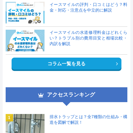
イースマイルの評判・口コミはどう？料
金・対応・注意点を中立的に解説
イースマイルの水道修理料金はどれくら
い？トラブル別の費用目安と相場比較・
内訳を解説
コラム一覧を見る
アクセスランキング
排水トラップとは？全7種類の仕組み・構
1
造を図解で解説！