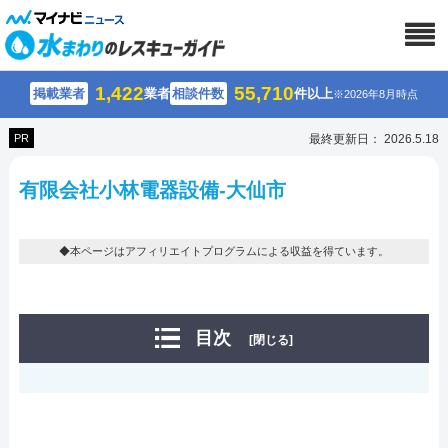
1,422
55,710
掲載業者
業者
相談件数
件以上
※2026年8月時点
PR
最終更新日： 2026.5.18
有限会社小林電器設備-大仙市
◆本ページはアフィリエイトプログラムによる収益を得ています。
目次
[閉じる]