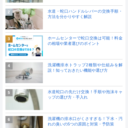
水道・蛇口ハンドルレバーの交換手順・
2
方法を分かりやすく解説
ホームセンターで蛇口交換は可能！料金
3
の相場や業者選びのポイント
洗濯機排水トラップ2種類や仕組みを解
4
説！知っておきたい機能や選び方
水道蛇口の先だけ交換！手順や泡沫キャ
5
ップの選び方・手入れ
洗濯機の排水口がくさすぎる！下水・汚
6
れの臭いの5つの原因と対策・予防策