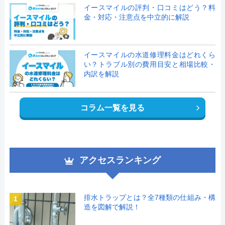
イースマイルの評判・口コミはどう？料
金・対応・注意点を中立的に解説
イースマイルの水道修理料金はどれくら
い？トラブル別の費用目安と相場比較・
内訳を解説
コラム一覧を見る
アクセスランキング
排水トラップとは？全7種類の仕組み・構
1
造を図解で解説！