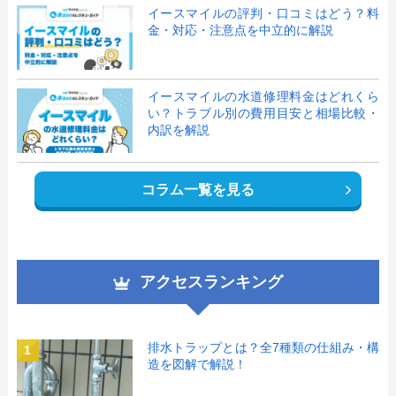
イースマイルの評判・口コミはどう？料
金・対応・注意点を中立的に解説
イースマイルの水道修理料金はどれくら
い？トラブル別の費用目安と相場比較・
内訳を解説
コラム一覧を見る
アクセスランキング
排水トラップとは？全7種類の仕組み・構
1
造を図解で解説！