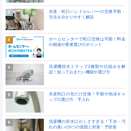
水道・蛇口ハンドルレバーの交換手順・
2
方法を分かりやすく解説
ホームセンターで蛇口交換は可能！料金
3
の相場や業者選びのポイント
洗濯機排水トラップ2種類や仕組みを解
4
説！知っておきたい機能や選び方
水道蛇口の先だけ交換！手順や泡沫キャ
5
ップの選び方・手入れ
洗濯機の排水口がくさすぎる！下水・汚
6
れの臭いの5つの原因と対策・予防策